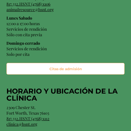
817.332.HSNT (4768) x106
animalresource@hsnt.org
Lunes Sabado
12:00 a 17:00 horas
Servicios de rendición
Sólo con cita previa
Domingo cerrado
Servicios de rendición
Solo por cita
Citas de admisión
HORARIO Y
UBICACIÓN
DE LA
CLÍNICA
2309 Chester St.
Fort Worth, Texas 76103
817.332.HSNT (4768) x112
clínica@hsnt.org