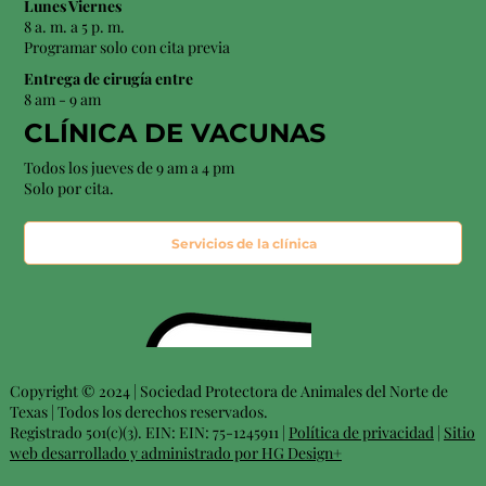
Lunes Viernes
8 a. m. a 5 p. m.
Programar solo con cita previa
Entrega de cirugía entre
8 am - 9 am
CLÍNICA DE VACUNAS
Todos los jueves de 9 am a 4 pm
Solo por cita.
Servicios de la clínica
Copyright © 2024 | Sociedad Protectora de Animales del Norte de
Texas | Todos los derechos reservados.
Registrado 501(c)(3). EIN: EIN: 75-1245911 |
Política de privacidad
|
Sitio
web desarrollado y administrado por HG Design+