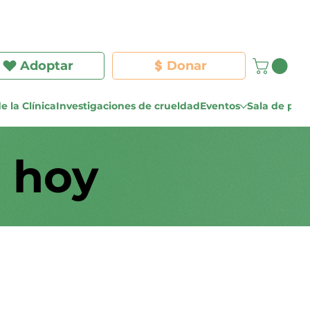
Iniciar sesión
Adoptar
Donar
e la Clínica
Investigaciones de crueldad
Eventos
Sala de pre
 hoy