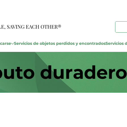
LE, SAVING EACH OTHER®
carse
Servicios de objetos perdidos y encontrados
Servicios d
buto duradero