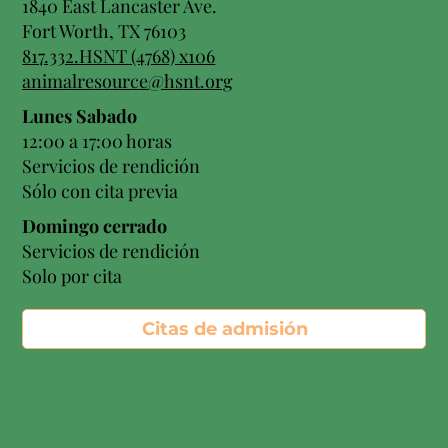
1840 East Lancaster Ave.
Fort Worth, TX 76103
817.332.HSNT (4768) x106
animalresource@hsnt.org
Lunes Sabado
12:00 a 17:00 horas
Servicios de rendición
Sólo con cita previa
Domingo cerrado
Servicios de rendición
Solo por cita
Citas de admisión