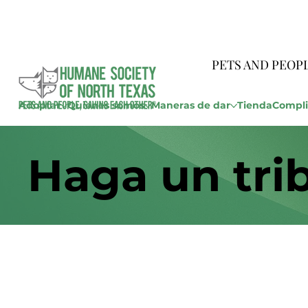
PETS AND PEOP
Adoptar
Quienes somos
Maneras de dar
Tienda
Compli
Haga un tri