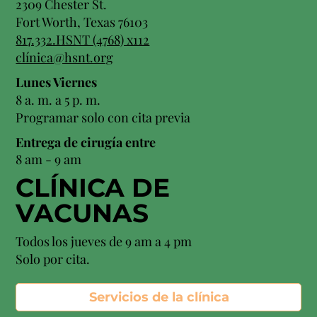
2309 Chester St.
Fort Worth, Texas 76103
817.332.HSNT (4768) x112
clínica@hsnt.org
Lunes Viernes
8 a. m. a 5 p. m.
Programar solo con cita previa
Entrega de cirugía entre
8 am - 9 am
CLÍNICA DE
VACUNAS
Todos los jueves de 9 am a 4 pm
Solo por cita.
Servicios de la clínica