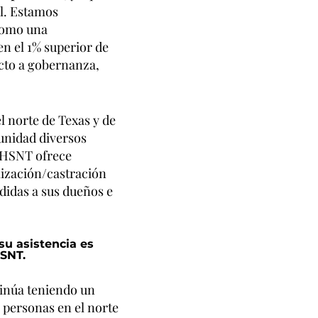
l. Estamos
como una
en el 1% superior de
ecto a gobernanza,
l norte de Texas y de
unidad diversos
. HSNT ofrece
lización/castración
didas a sus dueños e
su asistencia es
HSNT.
tinúa teniendo un
s personas en el norte