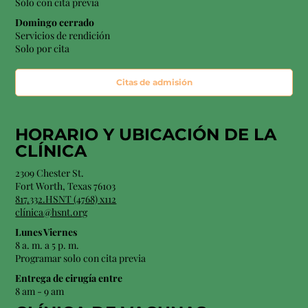
Sólo con cita previa
Domingo cerrado
Servicios de rendición
Solo por cita
Citas de admisión
HORARIO Y
UBICACIÓN
DE LA
CLÍNICA
2309 Chester St.
Fort Worth, Texas 76103
817.332.HSNT (4768) x112
clínica@hsnt.org
Lunes Viernes
8 a. m. a 5 p. m.
Programar solo con cita previa
Entrega de cirugía entre
8 am - 9 am