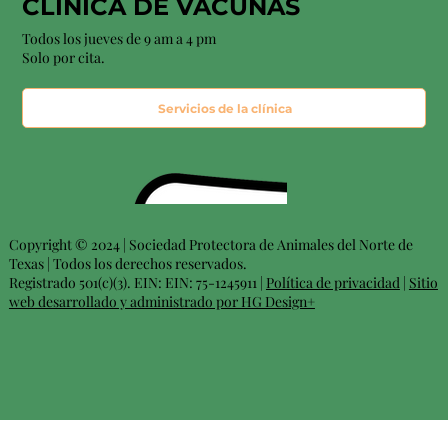
CLÍNICA DE VACUNAS
Todos los jueves de 9 am a 4 pm
Solo por cita.
Servicios de la clínica
Copyright © 2024 | Sociedad Protectora de Animales del Norte de
Texas | Todos los derechos reservados.
Registrado 501(c)(3). EIN: EIN: 75-1245911 |
Política de privacidad
|
Sitio
web desarrollado y administrado por HG Design+