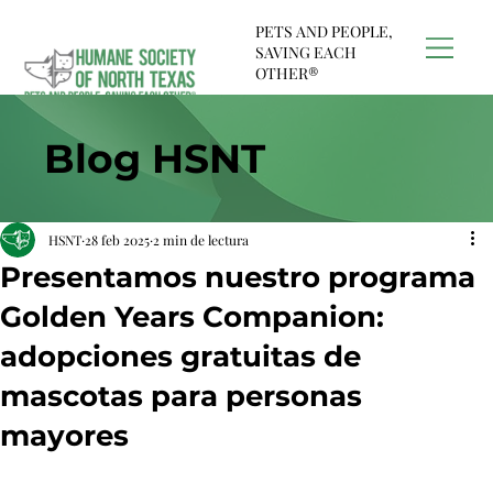
PETS AND PEOPLE,
SAVING EACH
OTHER®
Blog HSNT
HSNT
28 feb 2025
2 min de lectura
Presentamos nuestro programa
Golden Years Companion:
adopciones gratuitas de
mascotas para personas
mayores