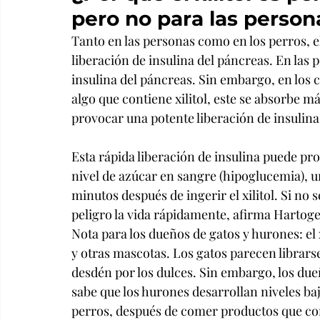
pero no para las person
Tanto en las personas como en los perros, el
liberación de insulina del páncreas. En las pe
insulina del páncreas. Sin embargo, en los 
algo que contiene xilitol, este se absorbe 
provocar una potente liberación de insulina
Esta rápida liberación de insulina puede pr
nivel de azúcar en sangre (hipoglucemia), u
minutos después de ingerir el xilitol. Si no
peligro la vida rápidamente, afirma Hartoge
Nota para los dueños de gatos y hurones: el x
y otras mascotas. Los gatos parecen librarse
desdén por los dulces. Sin embargo, los due
sabe que los hurones desarrollan niveles ba
perros, después de comer productos que con