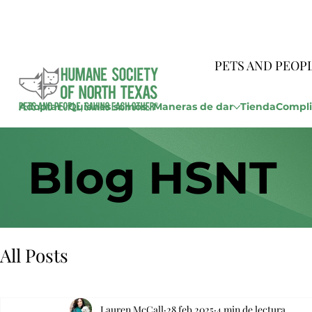
PETS AND PEOP
Adoptar
Quienes somos
Maneras de dar
Tienda
Compli
Blog HSNT
All Posts
Lauren McCall
28 feb 2025
4 min de lectura