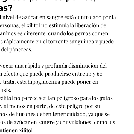
as?
 nivel de azúcar en sangre está controlado por la 
rsonas, el xilitol no estimula la liberación de 
caninos es diferente: cuando los perros comen 
más rápidamente en el torrente sanguíneo y puede 
 del páncreas.
ovocar una rápida y profunda disminución del 
n efecto que puede producirse entre 10 y 60 
 se trata, esta hipoglucemia puede poner en 
nsis.
ilitol no parece ser tan peligroso para los gatos 
, al menos en parte, de este peligro por su 
ños de hurones deben tener cuidado, ya que se 
jos de azúcar en sangre y convulsiones, como los 
tienen xilitol.