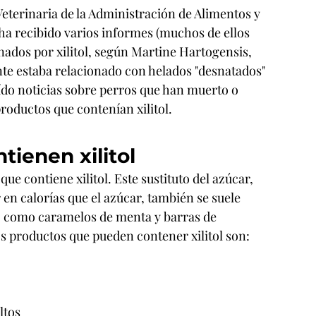
Veterinaria de la Administración de Alimentos y 
a recibido varios informes (muchos de ellos 
ados por xilitol, según Martine Hartogensis, 
nte estaba relacionado con helados "desnatados" 
leído noticias sobre perros que han muerto o 
ductos que contenían xilitol.
tienen xilitol
e contiene xilitol. Este sustituto del azúcar, 
en calorías que el azúcar, también se suele 
r, como caramelos de menta y barras de 
os productos que pueden contener xilitol son:
ltos