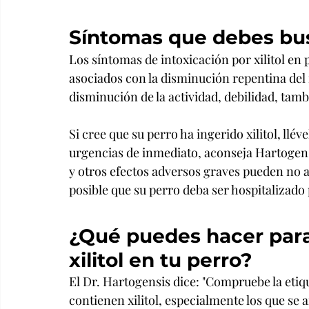
Síntomas que debes bus
Los síntomas de intoxicación por xilitol en
asociados con la disminución repentina del 
disminución de la actividad, debilidad, tam
Si cree que su perro ha ingerido xilitol, llév
urgencias de inmediato, aconseja Hartogens
y otros efectos adversos graves pueden no a
posible que su perro deba ser hospitalizado
¿Qué puedes hacer para 
xilitol en tu perro?
El Dr. Hartogensis dice: "Compruebe la etiqu
contienen xilitol, especialmente los que se