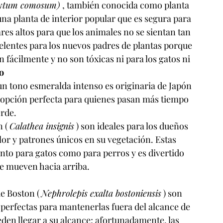
ytum comosum)
 , también conocida como planta 
 una planta de interior popular que es segura para 
res altos para que los animales no se sientan tan 
celentes para los nuevos padres de plantas porque 
ácilmente y no son tóxicas ni para los gatos ni 
o
 un tono esmeralda intenso es originaria de Japón 
la opción perfecta para quienes pasan más tiempo 
rde.
 ( 
Calathea insignis
 ) son ideales para los dueños 
lor y patrones únicos en su vegetación. Estas 
anto para gatos como para perros y es divertido 
se mueven hacia arriba.
e Boston ( 
Nephrolepis exalta bostoniensis
 ) son 
, perfectas para mantenerlas fuera del alcance de 
n llegar a su alcance; afortunadamente, las 