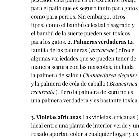
para el patio que es seguro tanto para gatos 
como para perros. Sin embargo, otros 
tipos, como el bambú celestial o sagrado y 
el bambú de la suerte pueden ser tóxicos 
para los gatos. 
2. Palmeras verdaderas
 La 
familia de las palmeras ( 
arecaceae
 ) ofrece 
algunas variedades que se pueden tener de 
manera segura con las mascotas, incluida 
la palmera de salón ( 
Chamaedorea elegans)
y la palmera de cola de caballo ( 
Beaucarnea 
recurvata
 ). Pero la palmera de sagú no es 
una palmera verdadera y es bastante tóxica.
3. Violetas africanas
 Las violetas africanas (
ideal entre una planta de interior verde y un
rosado aportan color a cualquier hogar y es