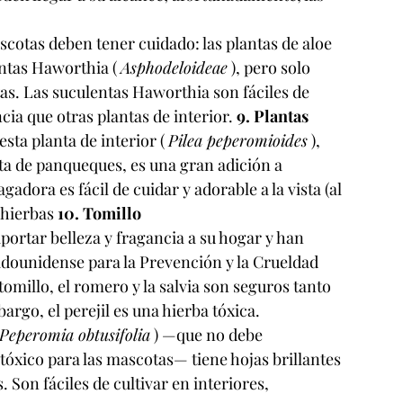
cotas deben tener cuidado: las plantas de aloe 
ntas Haworthia ( 
Asphodeloideae
 ), pero solo 
as. Las suculentas Haworthia son fáciles de 
ia que otras plantas de interior. 
9. Plantas 
sta planta de interior ( 
Pilea peperomioides
 ), 
a de panqueques, es una gran adición a 
dora es fácil de cuidar y adorable a la vista (al 
 hierbas 
10. Tomillo
portar belleza y fragancia a su hogar y han 
dounidense para la Prevención y la Crueldad 
l tomillo, el romero y la salvia son seguros tanto 
argo, el perejil es una hierba tóxica.
Peperomia obtusifolia
 ) —que no debe 
tóxico para las mascotas— tiene hojas brillantes 
Son fáciles de cultivar en interiores, 