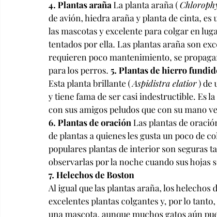
4. Plantas araña
 La planta araña ( 
Chloroph
de avión, hiedra araña y planta de cinta, es
las mascotas y excelente para colgar en luga
tentados por ella. Las plantas araña son ex
requieren poco mantenimiento, se propagan f
para los perros. 
5. Plantas de hierro fundid
Esta planta brillante ( 
Aspidistra elatior
 ) de
y tiene fama de ser casi indestructible. Es 
con sus amigos peludos que con su mano ve
6. Plantas de oración
 Las plantas de oración
de plantas a quienes les gusta un poco de co
populares plantas de interior son seguras t
observarlas por la noche cuando sus hojas 
7. Helechos de Boston
Al igual que las plantas araña, los helechos d
excelentes plantas colgantes y, por lo tanto
una mascota, aunque muchos gatos aún puede