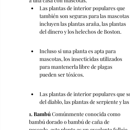
a una casa con mascotas.
Las plantas de interior populares que 
también son seguras para las mascotas
incluyen las plantas araña, las plantas 
del dinero y los helechos de Boston.
Incluso si una planta es apta para 
mascotas, los insecticidas utilizados 
para mantenerla libre de plagas 
pueden ser tóxicos.
Las plantas de interior populares que s
del diablo, las plantas de serpiente y las
1. Bambú
 Comúnmente conocida como 
bambú dorado o bambú de caña de 
pescado, esta planta es un excelente follaje 