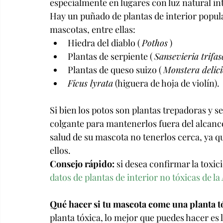
especialmente en lugares con luz natural in
Hay un puñado de plantas de interior popula
mascotas, entre ellas:
Hiedra del diablo ( 
Pothos
 )
Plantas de serpiente ( 
Sansevieria trifas
Plantas de queso suizo ( 
Monstera delici
Ficus lyrata
 (higuera de hoja de violín).
Si bien los potos son plantas trepadoras y s
colgante para mantenerlos fuera del alcanc
salud de su mascota no tenerlos cerca, ya qu
ellos.
Consejo rápido:
 si desea confirmar la toxic
datos de plantas de interior no tóxicas de l
Qué hacer si tu mascota come una planta t
planta tóxica, lo mejor que puedes hacer es 