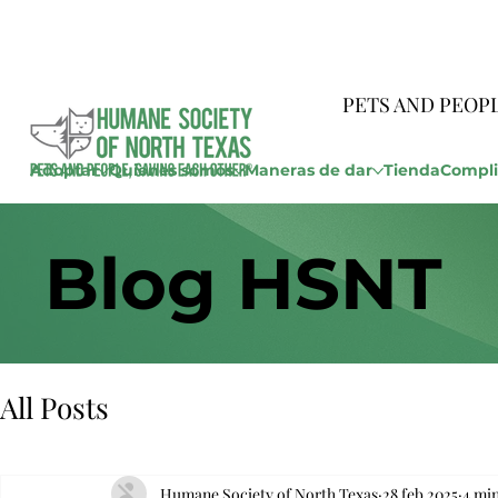
PETS AND PEOP
Adoptar
Quienes somos
Maneras de dar
Tienda
Compli
Blog HSNT
All Posts
Humane Society of North Texas
28 feb 2025
4 min