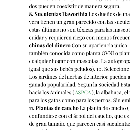
dos pueden coexistir de manera segura.
8. Suculentas Haworthia
 Los dueños de mas
vera tienen un gran parecido con las sucule
estas últimas no son tóxicas para las mascot
cuidar y requieren riego con menos frecuenc
chinas del dinero
 Con su apariencia única, e
también conocida como planta OVNI o plant
cualquier hogar con mascotas. La autopropaga
igual que sus bebés peludos). 10. Seleccione
Los jardines de hierbas de interior pueden a
ganado popularidad. Según la Sociedad Esta
hacia los Animales ( 
ASPCA
 ), la albahaca, e
para los gatos como para los perros. Sin emb
11. Plantas de caucho
 La planta de caucho ( 
confundirse con el árbol del caucho, que es 
de gran tamaño que parecen casi suculentas. 