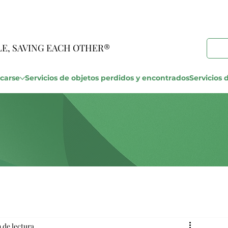
LE, SAVING EACH OTHER®
carse
Servicios de objetos perdidos y encontrados
Servicios d
 de lectura