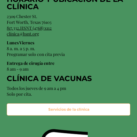
CLÍNICA
2309 Chester St.
Fort Worth, Texas 76103
817.332.HSNT (4768) x112
clínica@hsnt.org
Lunes Viernes
8 a. m. a 5 p. m.
Programar solo con cita previa
Entrega de cirugía entre
8 am - 9 am
CLÍNICA DE VACUNAS
Todos los jueves de 9 am a 4 pm
Solo por cita.
Servicios de la clínica