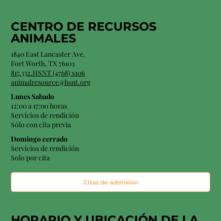
CENTRO DE RECURSOS
ANIMALES
1840 East Lancaster Ave.
Fort Worth, TX 76103
817.332.HSNT (4768) x106
animalresource@hsnt.org
Lunes Sabado
12:00 a 17:00 horas
Servicios de rendición
Sólo con cita previa
Domingo cerrado
Servicios de rendición
Solo por cita
Citas de admisión
HORARIO Y
UBICACIÓN
DE LA