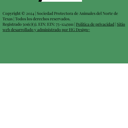
Copyright © 2024 | Sociedad Protectora de Animales del Norte de
Texas | Todos los derechos reservados.
Registrado 501(c)(3). EIN: EIN: 75-1245911 |
Política de privacidad
|
Sitio
web desarrollado y administrado por HG Design+