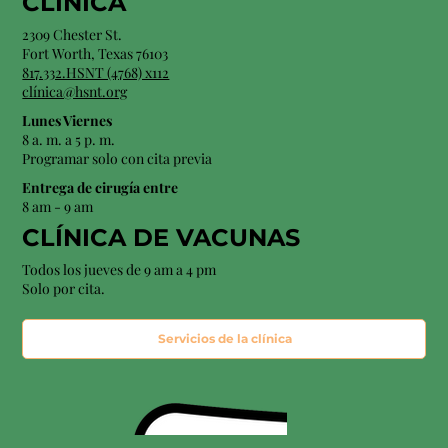
CLÍNICA
2309 Chester St.
Fort Worth, Texas 76103
817.332.HSNT (4768) x112
clínica@hsnt.org
Lunes Viernes
8 a. m. a 5 p. m.
Programar solo con cita previa
Entrega de cirugía entre
8 am - 9 am
CLÍNICA DE VACUNAS
Todos los jueves de 9 am a 4 pm
Solo por cita.
Servicios de la clínica