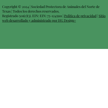
Copyright © 2024 | Sociedad Protectora de Animales del Norte de
Texas | Todos los derechos reservados.
Registrado 501(c)(3). EIN: EIN: 75-1245911 |
Política de privacidad
|
Sitio
web desarrollado y administrado por HG Design+