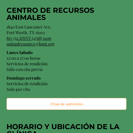
CENTRO DE RECURSOS
ANIMALES
1840 East Lancaster Ave.
Fort Worth, TX 76103
817.332.HSNT (4768) x106
animalresource@hsnt.org
Lunes Sabado
12:00 a 17:00 horas
Servicios de rendición
Sólo con cita previa
Domingo cerrado
Servicios de rendición
Solo por cita
Citas de admisión
HORARIO Y
UBICACIÓN
DE LA