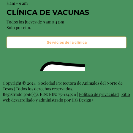
8 am - 9 am
CLÍNICA DE VACUNAS
Todos los jueves de 9 am a 4 pm
Solo por cita.
Servicios de la clínica
Copyright © 2024 | Sociedad Protectora de Animales del Norte de
Texas | Todos los derechos reservados.
Registrado 501(c)(3). EIN: EIN: 75-1245911 |
Política de privacidad
|
Sitio
web desarrollado y administrado por HG Design+