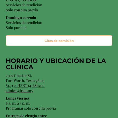
Servicios de rendición
Sólo con cita previa
Domingo cerrado
Servicios de rendición
Solo por cita
Citas de admisión
HORARIO Y
UBICACIÓN
DE LA
CLÍNICA
2309 Chester St.
Fort Worth, Texas 76103
817.332.HSNT (4768) x112
clínica@hsnt.org
Lunes Viernes
8 a. m. a 5 p. m.
Programar solo con cita previa
Entrega de cirugía entre