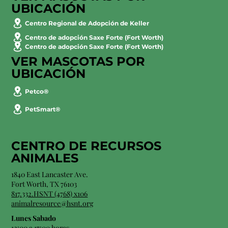
UBICACIÓN
Centro Regional de Adopción de Keller
Centro de adopción Saxe Forte (Fort Worth)
Centro de adopción Saxe Forte (Fort Worth)
VER MASCOTAS POR
UBICACIÓN
Petco®
PetSmart®
CENTRO DE RECURSOS
ANIMALES
1840 East Lancaster Ave.
Fort Worth, TX 76103
817.332.HSNT (4768) x106
animalresource@hsnt.org
Lunes Sabado
12:00 a 17:00 horas