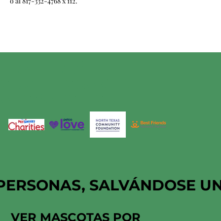
o al 817-332-4768 x 112.
HSNT ESTÁ
ORGULLOSAMENTE
APOYADO POR
PERSONAS, SALVÁNDOSE U
VER MASCOTAS POR