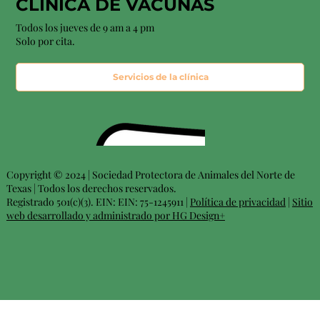
CLÍNICA DE VACUNAS
Todos los jueves de 9 am a 4 pm
Solo por cita.
Servicios de la clínica
Copyright © 2024 | Sociedad Protectora de Animales del Norte de
Texas | Todos los derechos reservados.
Registrado 501(c)(3). EIN: EIN: 75-1245911 |
Política de privacidad
|
Sitio
web desarrollado y administrado por HG Design+