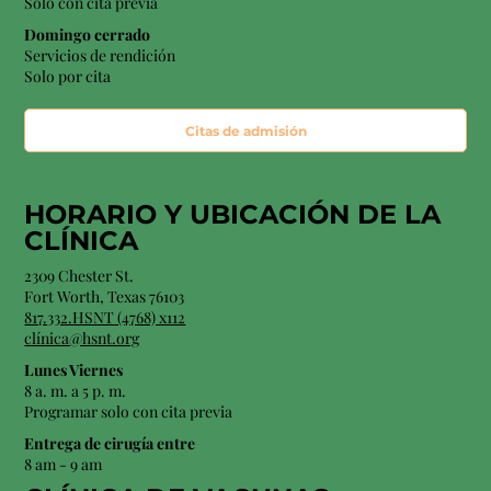
Sólo con cita previa
Domingo cerrado
Servicios de rendición
Solo por cita
Citas de admisión
HORARIO Y
UBICACIÓN
DE LA
CLÍNICA
2309 Chester St.
Fort Worth, Texas 76103
817.332.HSNT (4768) x112
clínica@hsnt.org
Lunes Viernes
8 a. m. a 5 p. m.
Programar solo con cita previa
Entrega de cirugía entre
8 am - 9 am