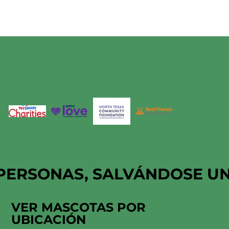
HSNT ESTÁ
ORGULLOSAMENTE
APOYADO POR
PERSONAS, SALVÁNDOSE U
VER MASCOTAS POR
UBICACIÓN