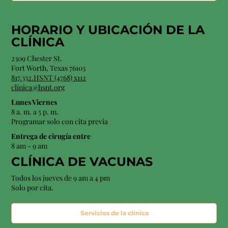
HORARIO Y
UBICACIÓN
DE LA
CLÍNICA
2309 Chester St.
Fort Worth, Texas 76103
817.332.HSNT (4768) x112
clínica@hsnt.org
Lunes Viernes
8 a. m. a 5 p. m.
Programar solo con cita previa
Entrega de cirugía entre
8 am - 9 am
CLÍNICA DE VACUNAS
Todos los jueves de 9 am a 4 pm
Solo por cita.
Servicios de la clínica