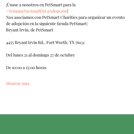
¡Únase a nosotros en PetSmart para la 
#SemanaNacionalDeLaAdopción
!
Nos asociamos con PetSmart Charities para organizar un evento 
de adopción en la siguiente tienda PetSmart:
Bryant Irvin, de PetSmart
4455 Bryant Irvin Rd., Fort Worth, TX 76132
Del lunes 21 al domingo 27 de octubre
De 10:00 a 15:00 horas
Mostrar más
HSNT ESTÁ
ORGULLOSAMENTE