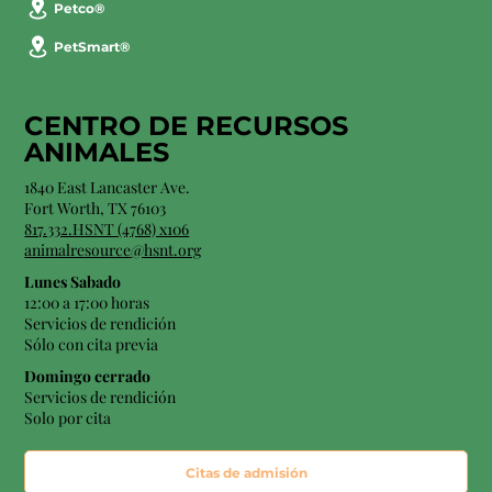
Petco®
PetSmart®
CENTRO DE RECURSOS
ANIMALES
1840 East Lancaster Ave.
Fort Worth, TX 76103
817.332.HSNT (4768) x106
animalresource@hsnt.org
Lunes Sabado
12:00 a 17:00 horas
Servicios de rendición
Sólo con cita previa
Domingo cerrado
Servicios de rendición
Solo por cita
Citas de admisión