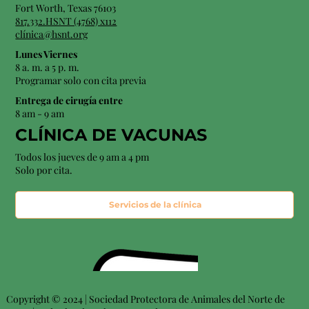
Fort Worth, Texas 76103
817.332.HSNT (4768) x112
clínica@hsnt.org
Lunes Viernes
8 a. m. a 5 p. m.
Programar solo con cita previa
Entrega de cirugía entre
8 am - 9 am
CLÍNICA DE VACUNAS
Todos los jueves de 9 am a 4 pm
Solo por cita.
Servicios de la clínica
Copyright © 2024 | Sociedad Protectora de Animales del Norte de