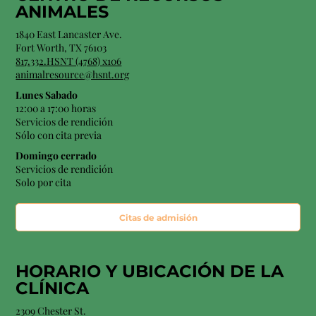
ANIMALES
1840 East Lancaster Ave.
Fort Worth, TX 76103
817.332.HSNT (4768) x106
animalresource@hsnt.org
Lunes Sabado
12:00 a 17:00 horas
Servicios de rendición
Sólo con cita previa
Domingo cerrado
Servicios de rendición
Solo por cita
Citas de admisión
HORARIO Y
UBICACIÓN
DE LA
CLÍNICA
2309 Chester St.