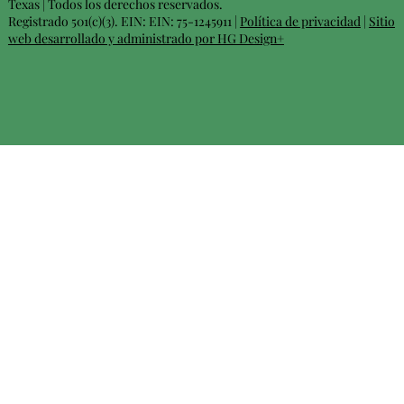
Texas | Todos los derechos reservados.
Registrado 501(c)(3). EIN: EIN: 75-1245911 |
Política de privacidad
|
Sitio
web desarrollado y administrado por HG Design+