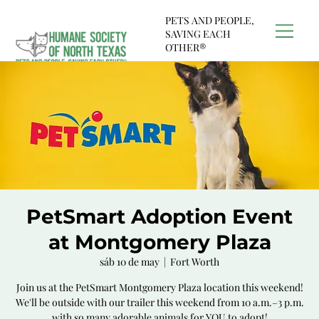
PETS AND PEOPLE,
SAVING EACH
OTHER®
PetSmart Adoption Event
at Montgomery Plaza
sáb 10 de may
  |  
Fort Worth
Join us at the PetSmart Montgomery Plaza location this weekend!
We'll be outside with our trailer this weekend from 10 a.m.–3 p.m.
with so many adorable animals for YOU to adopt!