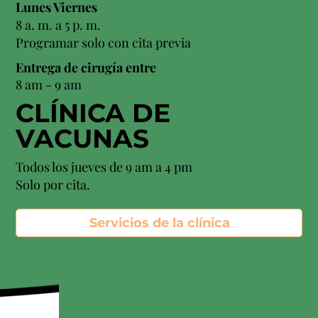
Lunes Viernes
8 a. m. a 5 p. m.
Programar solo con cita previa
Entrega de cirugía entre
8 am - 9 am
CLÍNICA DE
VACUNAS
Todos los jueves de 9 am a 4 pm
Solo por cita.
Servicios de la clínica