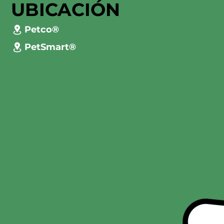
UBICACIÓN
Petco®
PetSmart®