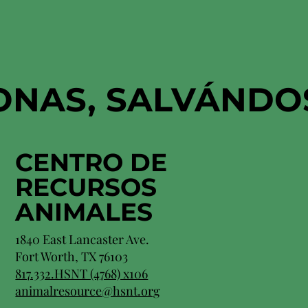
ONAS, SALVÁNDO
CENTRO DE
RECURSOS
ANIMALES
1840 East Lancaster Ave.
Fort Worth, TX 76103
817.332.HSNT (4768) x106
animalresource@hsnt.org