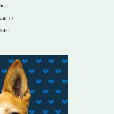
in de
. m. a 3
fsite-