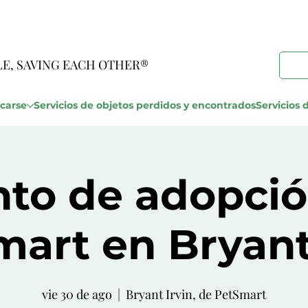
LE, SAVING EACH OTHER®
carse
Servicios de objetos perdidos y encontrados
Servicios d
nto de adopció
art en Bryant
vie 30 de ago
  |  
Bryant Irvin, de PetSmart