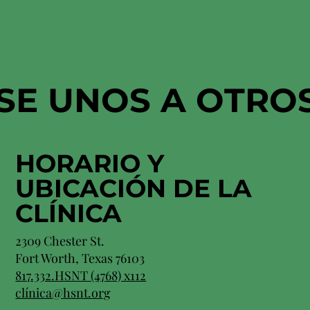
SE UNOS A OTRO
HORARIO Y
UBICACIÓN
DE LA
CLÍNICA
2309 Chester St.
Fort Worth, Texas 76103
817.332.HSNT (4768) x112
clínica@hsnt.org