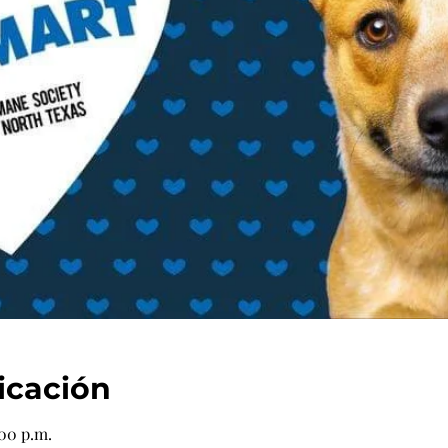
icación
:00 p.m.