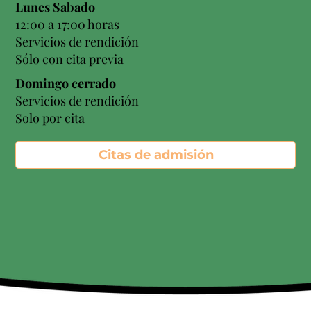
Lunes Sabado
12:00 a 17:00 horas
Servicios de rendición
Sólo con cita previa
Domingo cerrado
Servicios de rendición
Solo por cita
Citas de admisión