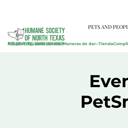
PETS AND PEOP
Adoptar
Quienes somos
Maneras de dar
Tienda
Compli
Eve
PetSm