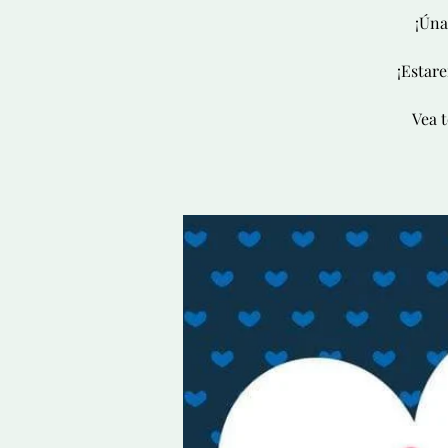
¡Úna
¡Estare
Vea t