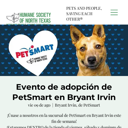
PETS AND PEOPLE,
SAVING EACH
OTHER®
Evento de adopción de
PetSmart en Bryant Irvin
vie 09 de ago
  |  
Bryant Irvin, de PetSmart
¡Únase a nosotros en la sucursal de PetSmart en Bryant Irvin este
fin de semana!
¡Estaremos DENTRO de la tienda el viernes, sábado y domingo de