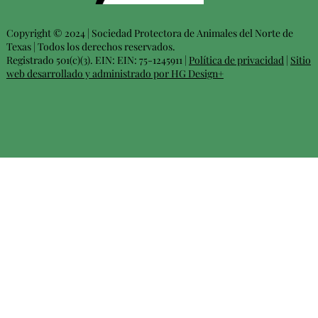
Copyright © 2024 | Sociedad Protectora de Animales del Norte de
Texas | Todos los derechos reservados.
Registrado 501(c)(3). EIN: EIN: 75-1245911 |
Política de privacidad
|
Sitio
web desarrollado y administrado por HG Design+