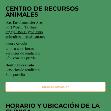
CENTRO DE RECURSOS
ANIMALES
1840 East Lancaster Ave.
Fort Worth, TX 76103
817.332.HSNT (4768) x106
animalresource@hsnt.org
Lunes Sabado
12:00 a 17:00 horas
Servicios de rendición
Sólo con cita previa
Domingo cerrado
Servicios de rendición
Solo por cita
Citas de admisión
HORARIO Y
UBICACIÓN
DE LA