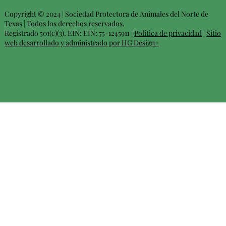
Copyright © 2024 | Sociedad Protectora de Animales del Norte de
Texas | Todos los derechos reservados.
Registrado 501(c)(3). EIN: EIN: 75-1245911 |
Política de privacidad
|
Sitio
web desarrollado y administrado por HG Design+