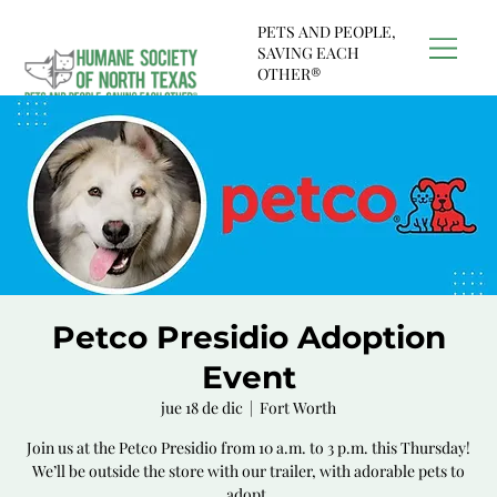
PETS AND PEOPLE,
SAVING EACH
OTHER®
Petco Presidio Adoption
Event
jue 18 de dic
  |  
Fort Worth
Join us at the Petco Presidio from 10 a.m. to 3 p.m. this Thursday!
We’ll be outside the store with our trailer, with adorable pets to
adopt.