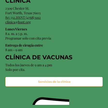
CLÍNICA
2309 Chester St.
Fort Worth, Texas 76103
817.332.HSNT (4768) x112
clínica@hsnt.org
Lunes Viernes
8 a. m. a 5 p. m.
Programar solo con cita previa
Entrega de cirugía entre
8 am - 9 am
CLÍNICA DE VACUNAS
Todos los jueves de 9 am a 4 pm
Solo por cita.
Servicios de la clínica