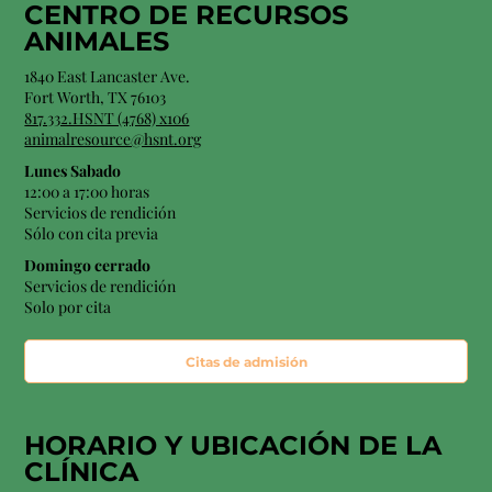
CENTRO DE RECURSOS
ANIMALES
1840 East Lancaster Ave.
Fort Worth, TX 76103
817.332.HSNT (4768) x106
animalresource@hsnt.org
Lunes Sabado
12:00 a 17:00 horas
Servicios de rendición
Sólo con cita previa
Domingo cerrado
Servicios de rendición
Solo por cita
Citas de admisión
HORARIO Y
UBICACIÓN
DE LA
CLÍNICA