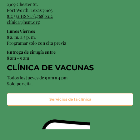
2309 Chester St.
Fort Worth, Texas 76103
817.332.HSNT (4768) x112
clínica@hsnt.org
Lunes Viernes
8 a. m. a 5 p. m.
Programar solo con cita previa
Entrega de cirugía entre
8 am - 9 am
CLÍNICA DE VACUNAS
Todos los jueves de 9 am a 4 pm
Solo por cita.
Servicios de la clínica