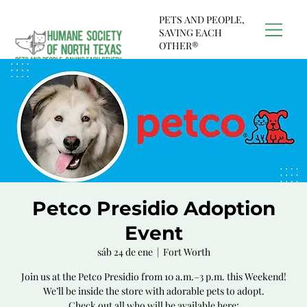
PETS AND PEOPLE,
SAVING EACH
OTHER®
Petco Presidio Adoption
Event
sáb 24 de ene
  |  
Fort Worth
Join us at the Petco Presidio from 10 a.m.–3 p.m. this Weekend!
We’ll be inside the store with adorable pets to adopt.
Check out all who will be available here: