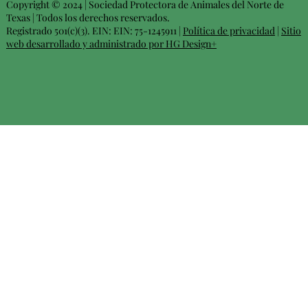
Copyright © 2024 | Sociedad Protectora de Animales del Norte de
Texas | Todos los derechos reservados.
Registrado 501(c)(3). EIN: EIN: 75-1245911 |
Política de privacidad
|
Sitio
web desarrollado y administrado por HG Design+