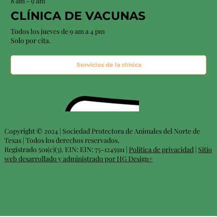
8 am - 9 am
CLÍNICA DE VACUNAS
Todos los jueves de 9 am a 4 pm
Solo por cita.
Servicios de la clínica
Copyright © 2024 | Sociedad Protectora de Animales del Norte de
Texas | Todos los derechos reservados.
Registrado 501(c)(3). EIN: EIN: 75-1245911 |
Política de privacidad
|
Sitio
web desarrollado y administrado por HG Design+