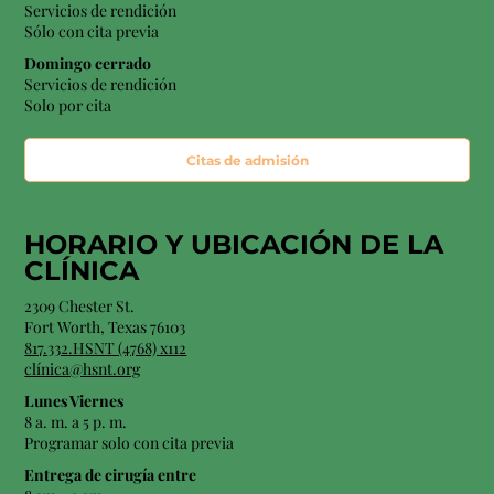
Servicios de rendición
Sólo con cita previa
Domingo cerrado
Servicios de rendición
Solo por cita
Citas de admisión
HORARIO Y
UBICACIÓN
DE LA
CLÍNICA
2309 Chester St.
Fort Worth, Texas 76103
817.332.HSNT (4768) x112
clínica@hsnt.org
Lunes Viernes
8 a. m. a 5 p. m.
Programar solo con cita previa
Entrega de cirugía entre