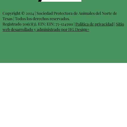
Copyright © 2024 | Sociedad Protectora de Animales del Norte de
Texas | Todos los derechos reservados.
Registrado 501(c)(3). EIN: EIN: 75-1245911 |
Política de privacidad
|
Sitio
web desarrollado y administrado por HG Design+