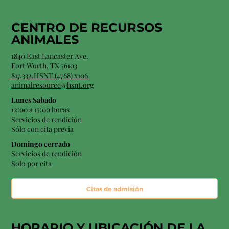
CENTRO DE RECURSOS
ANIMALES
1840 East Lancaster Ave.
Fort Worth, TX 76103
817.332.HSNT (4768) x106
animalresource@hsnt.org
Lunes Sabado
12:00 a 17:00 horas
Servicios de rendición
Sólo con cita previa
Domingo cerrado
Servicios de rendición
Solo por cita
Citas de admisión
HORARIO Y
UBICACIÓN
DE LA