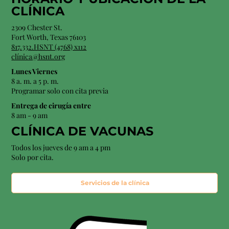
CLÍNICA
2309 Chester St.
Fort Worth, Texas 76103
817.332.HSNT (4768) x112
clínica@hsnt.org
Lunes Viernes
8 a. m. a 5 p. m.
Programar solo con cita previa
Entrega de cirugía entre
8 am - 9 am
CLÍNICA DE VACUNAS
Todos los jueves de 9 am a 4 pm
Solo por cita.
Servicios de la clínica