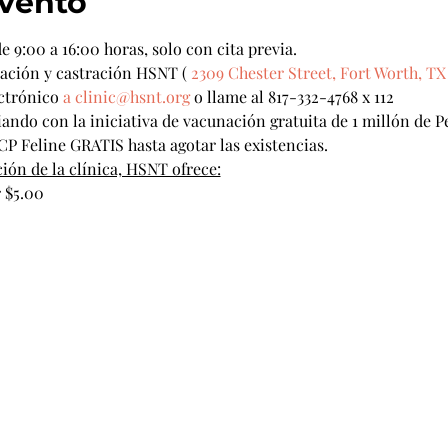
evento
de 9:00 a 16:00 horas, solo con cita previa.
ización y castración HSNT ( 
2309 Chester Street, Fort Worth, TX
ctrónico 
a clinic@hsnt.org
 o llame al 817-332-4768 x 112
ndo con la iniciativa de vacunación gratuita de 1 millón de Pe
 Feline GRATIS hasta agotar las existencias.
ión de la clínica, HSNT ofrece:
 $5.00