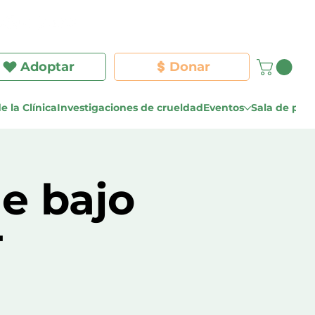
Iniciar sesión
Adoptar
Donar
e la Clínica
Investigaciones de crueldad
Eventos
Sala de pre
e bajo
T