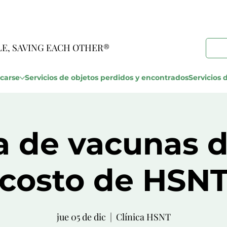
LE, SAVING EACH OTHER®
carse
Servicios de objetos perdidos y encontrados
Servicios d
ca de vacunas d
costo de HSN
jue 05 de dic
  |  
Clínica HSNT