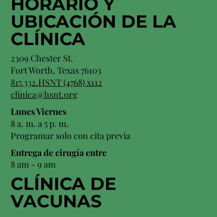
HORARIO Y
UBICACIÓN
DE LA
CLÍNICA
2309 Chester St.
Fort Worth, Texas 76103
817.332.HSNT (4768) x112
clínica@hsnt.org
Lunes Viernes
8 a. m. a 5 p. m.
Programar solo con cita previa
Entrega de cirugía entre
8 am - 9 am
CLÍNICA DE
VACUNAS