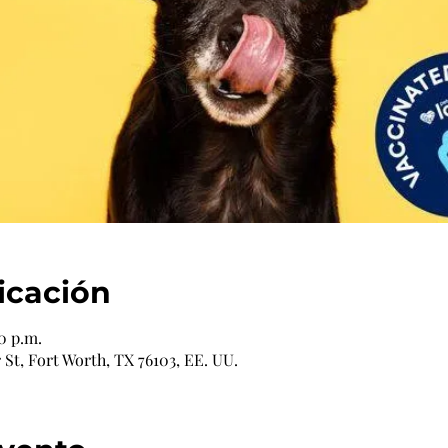
icación
0 p.m.
St, Fort Worth, TX 76103, EE. UU.