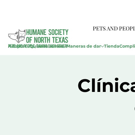
PETS AND PEOP
Adoptar
Quienes somos
Maneras de dar
Tienda
Compli
Clíni