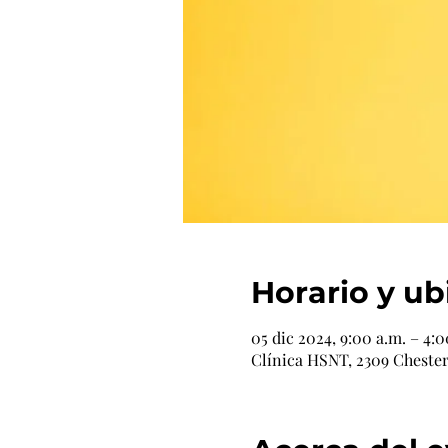
Horario y ub
05 dic 2024, 9:00 a.m. – 4:0
Clínica HSNT, 2309 Chester 