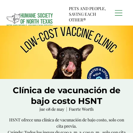
PETS AND PEOPLE,
SAVING EACH
OTHER®
Clínica de vacunación de
bajo costo HSNT
jue 08 de may
  |  
Fuerte Worth
HSNT ofrece una clínica de vacunación de bajo costo, solo con
cita previa.
Cuándo: Todos los jueves de 9:00 a. m. a 4:00 p. m., solo con cita