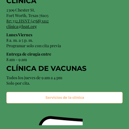
CLÍNICA
2309 Chester St.
Fort Worth, Texas 76103
817.332.HSNT (4768) x112
clínica@hsnt.org
Lunes Viernes
8 a. m. a 5 p. m.
Programar solo con cita previa
Entrega de cirugía entre
8 am - 9 am
CLÍNICA DE VACUNAS
Todos los jueves de 9 am a 4 pm
Solo por cita.
Servicios de la clínica