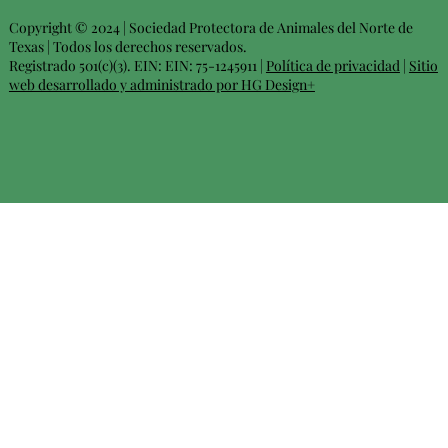
Copyright © 2024 | Sociedad Protectora de Animales del Norte de
Texas | Todos los derechos reservados.
Registrado 501(c)(3). EIN: EIN: 75-1245911 |
Política de privacidad
|
Sitio
web desarrollado y administrado por HG Design+