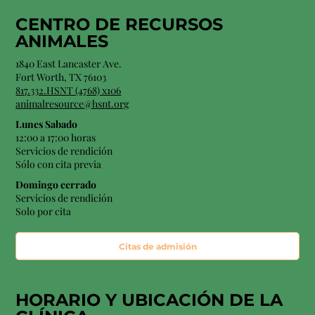
CENTRO DE RECURSOS
ANIMALES
1840 East Lancaster Ave.
Fort Worth, TX 76103
817.332.HSNT (4768) x106
animalresource@hsnt.org
Lunes Sabado
12:00 a 17:00 horas
Servicios de rendición
Sólo con cita previa
Domingo cerrado
Servicios de rendición
Solo por cita
Citas de admisión
HORARIO Y
UBICACIÓN
DE LA