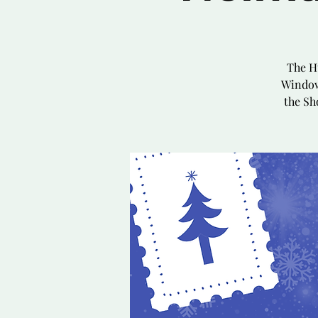
The H
Window
the Sh