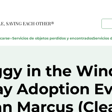
LE, SAVING EACH OTHER®
carse
Servicios de objetos perdidos y encontrados
Servicios d
gy in the Wi
ay Adoption Ev
n Marcus (Clea