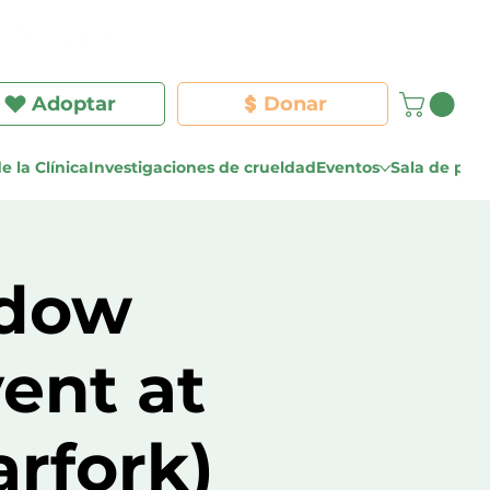
Iniciar sesión
Adoptar
Donar
e la Clínica
Investigaciones de crueldad
Eventos
Sala de pre
ndow
ent at
rfork)