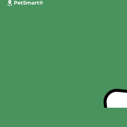
PetSmart®