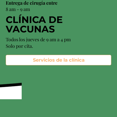
Entrega de cirugía entre
8 am - 9 am
CLÍNICA DE
VACUNAS
Todos los jueves de 9 am a 4 pm
Solo por cita.
Servicios de la clínica