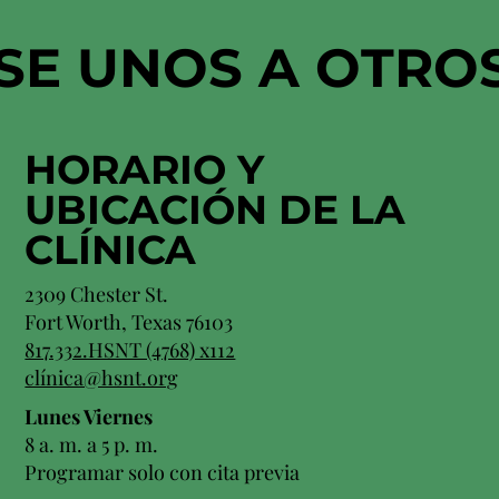
SE UNOS A OTRO
HORARIO Y
UBICACIÓN
DE LA
CLÍNICA
2309 Chester St.
Fort Worth, Texas 76103
817.332.HSNT (4768) x112
clínica@hsnt.org
Lunes Viernes
8 a. m. a 5 p. m.
Programar solo con cita previa