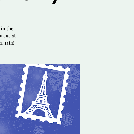
in the
rcus at
r 14th!