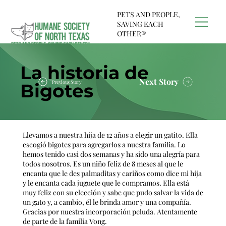
PETS AND PEOPLE,
SAVING EACH
OTHER®
La historia de
Next Story
Previous Story
Bigotes
Llevamos a nuestra hija de 12 años a elegir un gatito. Ella
escogió bigotes para agregarlos a nuestra familia. Lo
hemos tenido casi dos semanas y ha sido una alegría para
todos nosotros. Es un niño feliz de 8 meses al que le
encanta que le des palmaditas y cariños como dice mi hija
y le encanta cada juguete que le compramos. Ella está
muy feliz con su elección y sabe que pudo salvar la vida de
un gato y, a cambio, él le brinda amor y una compañía.
Gracias por nuestra incorporación peluda. Atentamente
de parte de la familia Vong.