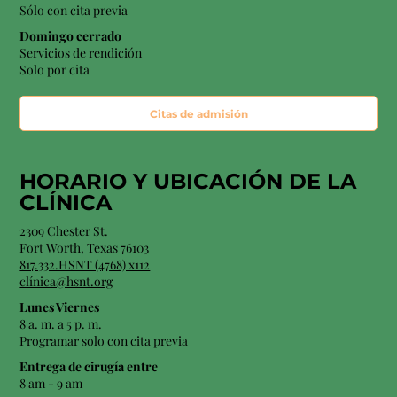
Sólo con cita previa
Domingo cerrado
Servicios de rendición
Solo por cita
Citas de admisión
HORARIO Y
UBICACIÓN
DE LA
CLÍNICA
2309 Chester St.
Fort Worth, Texas 76103
817.332.HSNT (4768) x112
clínica@hsnt.org
Lunes Viernes
8 a. m. a 5 p. m.
Programar solo con cita previa
Entrega de cirugía entre
8 am - 9 am