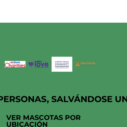
HSNT ESTÁ
ORGULLOSAMENTE
APOYADO POR
PERSONAS, SALVÁNDOSE U
VER MASCOTAS POR
UBICACIÓN