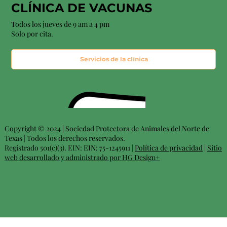
CLÍNICA DE VACUNAS
Todos los jueves de 9 am a 4 pm
Solo por cita.
Servicios de la clínica
Copyright © 2024 | Sociedad Protectora de Animales del Norte de
Texas | Todos los derechos reservados.
Registrado 501(c)(3). EIN: EIN: 75-1245911 |
Política de privacidad
|
Sitio
web desarrollado y administrado por HG Design+