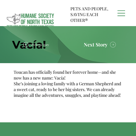
PETS AND PEOPLE,
SAVING EACH
OTHER®
Vacía!
Next Story
Previous Story
Toucan has officially found her forever home—and she
now has a new name: Vacía!
She’s joining a loving family with a German Shepherd and
a sweet cat, ready to be her big sisters. We can already
imagine all the adventures, snuggles, and playtime ahead!
HSNT ESTÁ