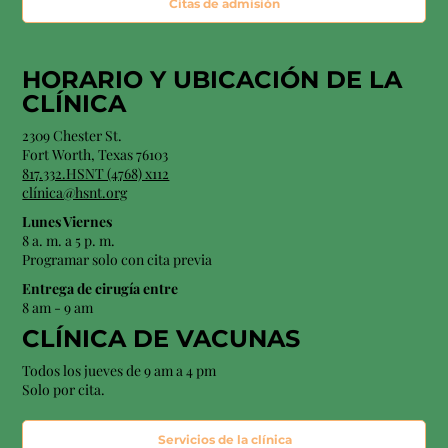
Citas de admisión
HORARIO Y
UBICACIÓN
DE LA
CLÍNICA
2309 Chester St.
Fort Worth, Texas 76103
817.332.HSNT (4768) x112
clínica@hsnt.org
Lunes Viernes
8 a. m. a 5 p. m.
Programar solo con cita previa
Entrega de cirugía entre
8 am - 9 am
CLÍNICA DE VACUNAS
Todos los jueves de 9 am a 4 pm
Solo por cita.
Servicios de la clínica