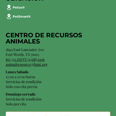
Petco®
PetSmart®
CENTRO DE RECURSOS
ANIMALES
1840 East Lancaster Ave.
Fort Worth, TX 76103
817.332.HSNT (4768) x106
animalresource@hsnt.org
Lunes Sabado
12:00 a 17:00 horas
Servicios de rendición
Sólo con cita previa
Domingo cerrado
Servicios de rendición
Solo por cita