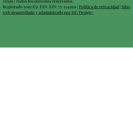
Texas | Todos los derechos reservados.
Registrado 501(c)(3). EIN: EIN: 75-1245911 |
Política de privacidad
|
Sitio
web desarrollado y administrado por HG Design+