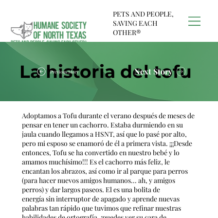
PETS AND PEOPLE,
SAVING EACH
OTHER®
La historia del tofu
Next Story
Previous Story
Adoptamos a Tofu durante el verano después de meses de
pensar en tener un cachorro. Estaba durmiendo en su
jaula cuando llegamos a HSNT, así que lo pasé por alto,
pero mi esposo se enamoró de él a primera vista. ¡¡¡Desde
entonces, Tofu se ha convertido en nuestro bebé y lo
amamos muchísimo!!! Es el cachorro más feliz, le
encantan los abrazos, así como ir al parque para perros
(para hacer nuevos amigos humanos... ah, y amigos
perros) y dar largos paseos. El es una bolita de
energía sin interruptor de apagado y aprende nuevas
palabras tan rápido que tuvimos que refinar nuestras
habilidades de ortografía, ¡puedes ver su cara de