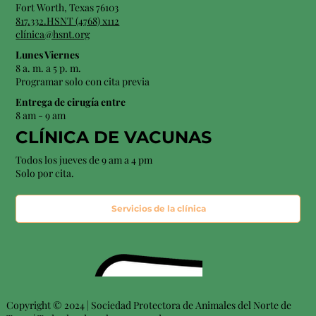
Fort Worth, Texas 76103
817.332.HSNT (4768) x112
clínica@hsnt.org
Lunes Viernes
8 a. m. a 5 p. m.
Programar solo con cita previa
Entrega de cirugía entre
8 am - 9 am
CLÍNICA DE VACUNAS
Todos los jueves de 9 am a 4 pm
Solo por cita.
Servicios de la clínica
Copyright © 2024 | Sociedad Protectora de Animales del Norte de