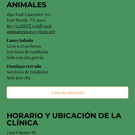
ANIMALES
1840 East Lancaster Ave.
Fort Worth, TX 76103
817.332.HSNT (4768) x106
animalresource@hsnt.org
Lunes Sabado
12:00 a 17:00 horas
Servicios de rendición
Sólo con cita previa
Domingo cerrado
Servicios de rendición
Solo por cita
Citas de admisión
HORARIO Y
UBICACIÓN
DE LA
CLÍNICA
2309 Chester St.