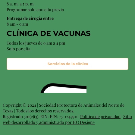
8 a. m. a 5 p. m.
Programar solo con cita previa
Entrega de cirugía entre
8 am - 9 am
CLÍNICA DE VACUNAS
Todos los jueves de 9 am a 4 pm
Solo por cita.
Servicios de la clínica
Copyright © 2024 | Sociedad Protectora de Animales del Norte de
Texas | Todos los derechos reservados.
Registrado 501(c)(3). EIN: EIN: 75-1245911 |
Política de privacidad
|
Sitio
web desarrollado y administrado por HG Design+