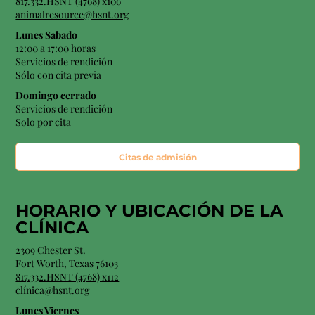
817.332.HSNT (4768) x106
animalresource@hsnt.org
Lunes Sabado
12:00 a 17:00 horas
Servicios de rendición
Sólo con cita previa
Domingo cerrado
Servicios de rendición
Solo por cita
Citas de admisión
HORARIO Y
UBICACIÓN
DE LA
CLÍNICA
2309 Chester St.
Fort Worth, Texas 76103
817.332.HSNT (4768) x112
clínica@hsnt.org
Lunes Viernes