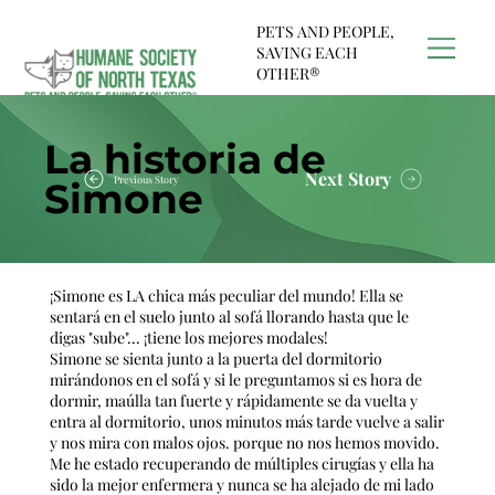
PETS AND PEOPLE,
SAVING EACH
OTHER®
La historia de
Next Story
Previous Story
Simone
¡Simone es LA chica más peculiar del mundo! Ella se
sentará en el suelo junto al sofá llorando hasta que le
digas "sube"... ¡tiene los mejores modales!
Simone se sienta junto a la puerta del dormitorio
mirándonos en el sofá y si le preguntamos si es hora de
dormir, maúlla tan fuerte y rápidamente se da vuelta y
entra al dormitorio, unos minutos más tarde vuelve a salir
y nos mira con malos ojos. porque no nos hemos movido.
Me he estado recuperando de múltiples cirugías y ella ha
sido la mejor enfermera y nunca se ha alejado de mi lado