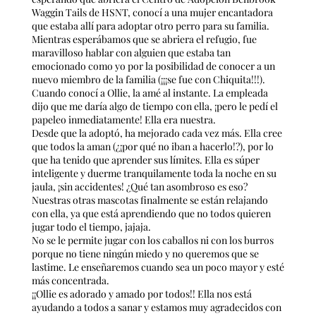
Waggin Tails de HSNT, conocí a una mujer encantadora
que estaba allí para adoptar otro perro para su familia.
Mientras esperábamos que se abriera el refugio, fue
maravilloso hablar con alguien que estaba tan
emocionado como yo por la posibilidad de conocer a un
nuevo miembro de la familia (¡¡¡se fue con Chiquita!!!).
Cuando conocí a Ollie, la amé al instante. La empleada
dijo que me daría algo de tiempo con ella, ¡pero le pedí el
papeleo inmediatamente! Ella era nuestra.
Desde que la adoptó, ha mejorado cada vez más. Ella cree
que todos la aman (¿¡por qué no iban a hacerlo!?), por lo
que ha tenido que aprender sus límites. Ella es súper
inteligente y duerme tranquilamente toda la noche en su
jaula, ¡sin accidentes! ¿Qué tan asombroso es eso?
Nuestras otras mascotas finalmente se están relajando
con ella, ya que está aprendiendo que no todos quieren
jugar todo el tiempo, jajaja.
No se le permite jugar con los caballos ni con los burros
porque no tiene ningún miedo y no queremos que se
lastime. Le enseñaremos cuando sea un poco mayor y esté
más concentrada.
¡¡Ollie es adorado y amado por todos!! Ella nos está
ayudando a todos a sanar y estamos muy agradecidos con