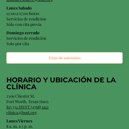
Lunes Sabado
12:00 a 17:00 horas
Servicios de rendición
Sólo con cita previa
Domingo cerrado
Servicios de rendición
Solo por cita
Citas de admisión
HORARIO Y
UBICACIÓN
DE LA
CLÍNICA
2309 Chester St.
Fort Worth, Texas 76103
817.332.HSNT (4768) x112
clínica@hsnt.org
Lunes Viernes
8 a. m. a 5 p. m.