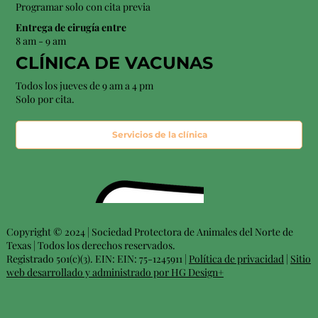
Programar solo con cita previa
Entrega de cirugía entre
8 am - 9 am
CLÍNICA DE VACUNAS
Todos los jueves de 9 am a 4 pm
Solo por cita.
Servicios de la clínica
Copyright © 2024 | Sociedad Protectora de Animales del Norte de
Texas | Todos los derechos reservados.
Registrado 501(c)(3). EIN: EIN: 75-1245911 |
Política de privacidad
|
Sitio
web desarrollado y administrado por HG Design+