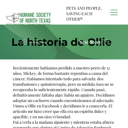
PETS AND PEOPLE,
SAVING EACH
OTHER®
La historia de Ollie
Next Story
Previous Story
Recientemente habíamos perdido a nuestro perro de 12
años, Mickey, de forma bastante repentina a causa del
cáncer. Habíamos intentado todo para salvarla: dos
transfusiones y quimioterapia, pero su médula ósea no se
recuperaba lo suficientemente rápido. Cuando pasó,
definitivamente faltaba algo: había un agujero. Decidimos
adoptar un cachorro cuando encontráramos al adecuado.
Vimos a Ollie en Facebook y decidimos ir a conocerla. El
artículo me hizo creer que ella era un espíritu dulce y
apacible, y en sus ojos vi bondad.
Fui a verla a la mañana siguiente y mientras estaba afuera
esperando que abriera el Centro de Adopción Benbrook