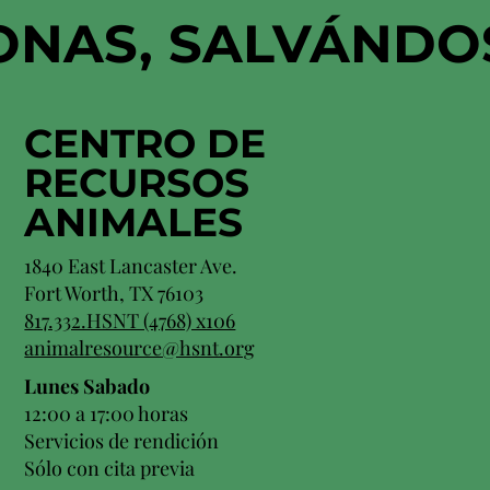
ONAS, SALVÁNDO
CENTRO DE
RECURSOS
ANIMALES
1840 East Lancaster Ave.
Fort Worth, TX 76103
817.332.HSNT (4768) x106
animalresource@hsnt.org
Lunes Sabado
12:00 a 17:00 horas
Servicios de rendición
Sólo con cita previa