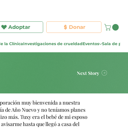
Iniciar sesión
Adoptar
Donar
e la Clínica
Investigaciones de crueldad
Eventos
Sala de pre
Next Story
rporación muy bienvenida a nuestra
día de Año Nuevo y no teníamos planes
hizo más. Tuxy era el bebé de mi esposo
n avisarme hasta que llegó a casa del