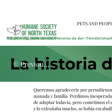
PETS AND PEOP
Adoptar
Quienes somos
Maneras de dar
Tienda
Compli
La historia 
Previous Story
Queremos agradecerte por permitirnos 
manada y familia. Perdimos inesperadam
de adoptar todavía, pero cometimos el e
y lo extrañaba mucho, se había escabullid