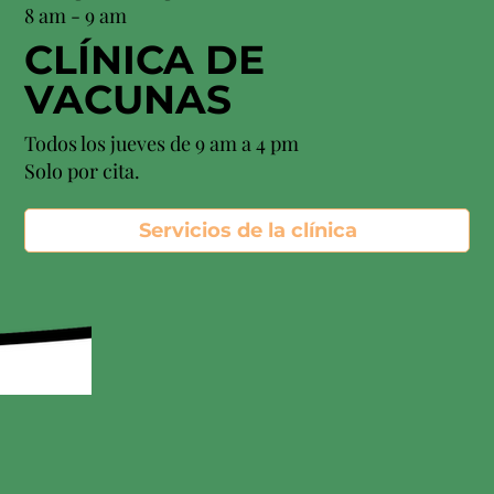
8 am - 9 am
CLÍNICA DE
VACUNAS
Todos los jueves de 9 am a 4 pm
Solo por cita.
Servicios de la clínica