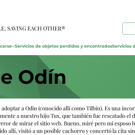
LE, SAVING EACH OTHER®
carse
Servicios de objetos perdidos y encontrados
Servicios d
de Odín
adoptar a Odin (conocido allí como Tilbin). Es una inco
ente a nuestro hijo Tux, que también fue rescatado el 
rror de mirar el sitio web. Bueno, miré pero mi esposo 
o allí, visitó a un posible cachorro y concertó la cita si