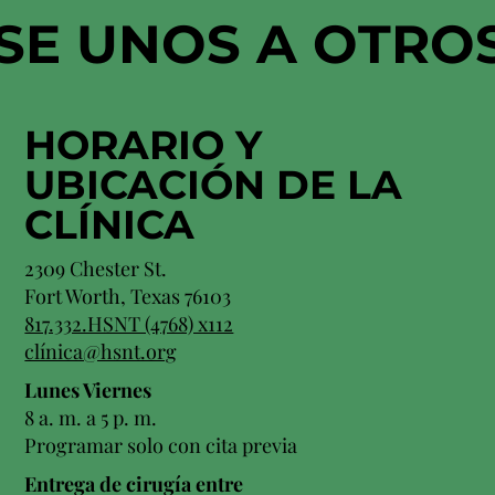
SE UNOS A OTRO
HORARIO Y
UBICACIÓN
DE LA
CLÍNICA
2309 Chester St.
Fort Worth, Texas 76103
817.332.HSNT (4768) x112
clínica@hsnt.org
Lunes Viernes
8 a. m. a 5 p. m.
Programar solo con cita previa
Entrega de cirugía entre