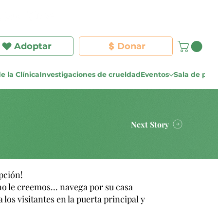
Iniciar sesión
Adoptar
Donar
e la Clínica
Investigaciones de crueldad
Eventos
Sala de pre
Next Story
pción!
no le creemos... navega por su casa
los visitantes en la puerta principal y