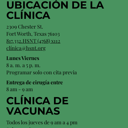
UBICACIÓN
DE LA
CLÍNICA
2309 Chester St.
Fort Worth, Texas 76103
817.332.HSNT (4768) x112
clínica@hsnt.org
Lunes Viernes
8 a. m. a 5 p. m.
Programar solo con cita previa
Entrega de cirugía entre
8 am - 9 am
CLÍNICA DE
VACUNAS
Todos los jueves de 9 am a 4 pm