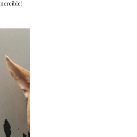
ncreíble!