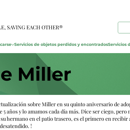
LE, SAVING EACH OTHER®
carse
Servicios de objetos perdidos y encontrados
Servicios d
e Miller
ctualización sobre Miller en su quinto aniversario de ado
e 5 años y lo amamos cada día más. Dice ser ciego, pero 
u hermano en el patio trasero, es el primero en recibir a 
desatendido. !