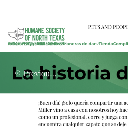
PETS AND PEOP
Adoptar
Quienes somos
Maneras de dar
Tienda
Compli
La historia d
Previous Story
¡Buen día! ¡Solo quería compartir una a
Miller vino a casa con nosotros hoy hac
como un profesional, corre y juega con s
encuentra cualquier zapato que se deje 