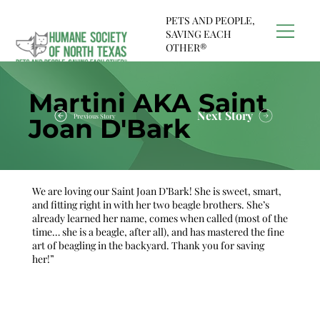
PETS AND PEOPLE,
SAVING EACH
OTHER®
Martini AKA Saint
Next Story
Previous Story
Joan D'Bark
We are loving our Saint Joan D’Bark! She is sweet, smart,
and fitting right in with her two beagle brothers. She’s
already learned her name, comes when called (most of the
time… she is a beagle, after all), and has mastered the fine
art of beagling in the backyard. Thank you for saving
her!”