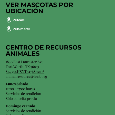
VER MASCOTAS POR
UBICACIÓN
Petco®
PetSmart®
CENTRO DE RECURSOS
ANIMALES
1840 East Lancaster Ave.
Fort Worth, TX 76103
817.332.HSNT (4768) x106
animalresource@hsnt.org
Lunes Sabado
12:00 a 17:00 horas
Servicios de rendición
Sólo con cita previa
Domingo cerrado
Servicios de rendición