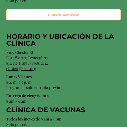
Solo por cita
Citas de admisión
HORARIO Y
UBICACIÓN
DE LA
CLÍNICA
2309 Chester St.
Fort Worth, Texas 76103
817.332.HSNT (4768) x112
clínica@hsnt.org
Lunes Viernes
8 a. m. a 5 p. m.
Programar solo con cita previa
Entrega de cirugía entre
8 am - 9 am
CLÍNICA DE VACUNAS
Todos los jueves de 9 am a 4 pm
Solo por cita.