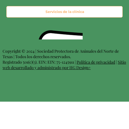
Servicios de la clínica
Copyright © 2024 | Sociedad Protectora de Animales del Norte de
Texas | Todos los derechos reservados.
Registrado 501(c)(3). EIN: EIN: 75-1245911 |
Política de privacidad
|
Sitio
web desarrollado y administrado por HG Design+