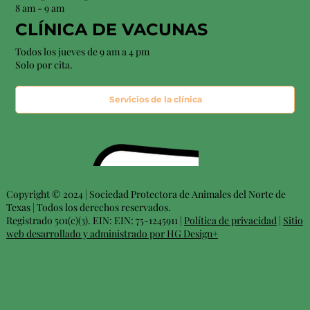
8 am - 9 am
CLÍNICA DE VACUNAS
Todos los jueves de 9 am a 4 pm
Solo por cita.
Servicios de la clínica
Copyright © 2024 | Sociedad Protectora de Animales del Norte de
Texas | Todos los derechos reservados.
Registrado 501(c)(3). EIN: EIN: 75-1245911 |
Política de privacidad
|
Sitio
web desarrollado y administrado por HG Design+