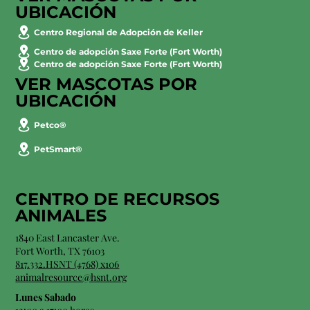
UBICACIÓN
Centro Regional de Adopción de Keller
Centro de adopción Saxe Forte (Fort Worth)
Centro de adopción Saxe Forte (Fort Worth)
VER MASCOTAS POR
UBICACIÓN
Petco®
PetSmart®
CENTRO DE RECURSOS
ANIMALES
1840 East Lancaster Ave.
Fort Worth, TX 76103
817.332.HSNT (4768) x106
animalresource@hsnt.org
Lunes Sabado