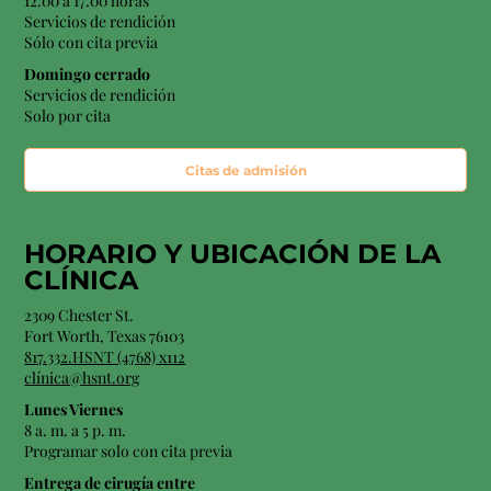
12:00 a 17:00 horas
Servicios de rendición
Sólo con cita previa
Domingo cerrado
Servicios de rendición
Solo por cita
Citas de admisión
HORARIO Y
UBICACIÓN
DE LA
CLÍNICA
2309 Chester St.
Fort Worth, Texas 76103
817.332.HSNT (4768) x112
clínica@hsnt.org
Lunes Viernes
8 a. m. a 5 p. m.
Programar solo con cita previa
Entrega de cirugía entre