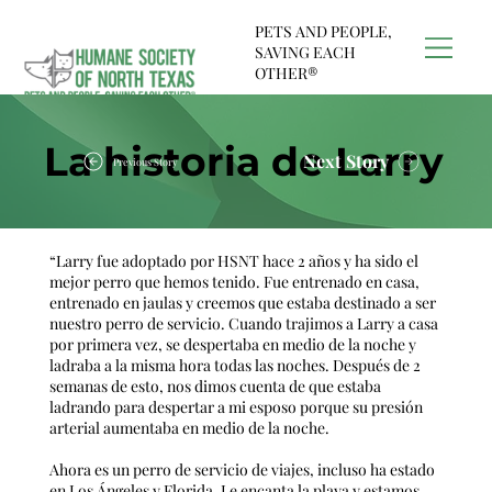
PETS AND PEOPLE,
SAVING EACH
OTHER®
La historia de Larry
Next Story
Previous Story
“Larry fue adoptado por HSNT hace 2 años y ha sido el
mejor perro que hemos tenido. Fue entrenado en casa,
entrenado en jaulas y creemos que estaba destinado a ser
nuestro perro de servicio. Cuando trajimos a Larry a casa
por primera vez, se despertaba en medio de la noche y
ladraba a la misma hora todas las noches. Después de 2
semanas de esto, nos dimos cuenta de que estaba
ladrando para despertar a mi esposo porque su presión
arterial aumentaba en medio de la noche.
Ahora es un perro de servicio de viajes, incluso ha estado
en Los Ángeles y Florida. Le encanta la playa y estamos