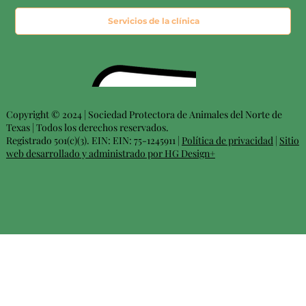
Servicios de la clínica
Copyright © 2024 | Sociedad Protectora de Animales del Norte de
Texas | Todos los derechos reservados.
Registrado 501(c)(3). EIN: EIN: 75-1245911 |
Política de privacidad
|
Sitio
web desarrollado y administrado por HG Design+