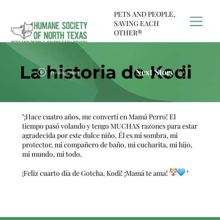
PETS AND PEOPLE,
SAVING EACH
OTHER®
La historia de Kodi
Next Story
Previous Story
"¡Hace cuatro años, me convertí en Mamá Perro! El
tiempo pasó volando y tengo MUCHAS razones para estar
agradecida por este dulce niño. Él es mi sombra, mi
protector, mi compañero de baño, mi cucharita, mi hijo,
mi mundo, mi todo.
¡Feliz cuarto día de Gotcha, Kodi! ¡Mamá te ama!
"