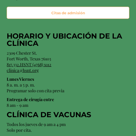
Citas de admisión
HORARIO Y
UBICACIÓN
DE LA
CLÍNICA
2309 Chester St.
Fort Worth, Texas 76103
817.332.HSNT (4768) x112
clínica@hsnt.org
Lunes Viernes
8 a. m. a 5 p. m.
Programar solo con cita previa
Entrega de cirugía entre
8 am - 9 am
CLÍNICA DE VACUNAS
Todos los jueves de 9 am a 4 pm
Solo por cita.