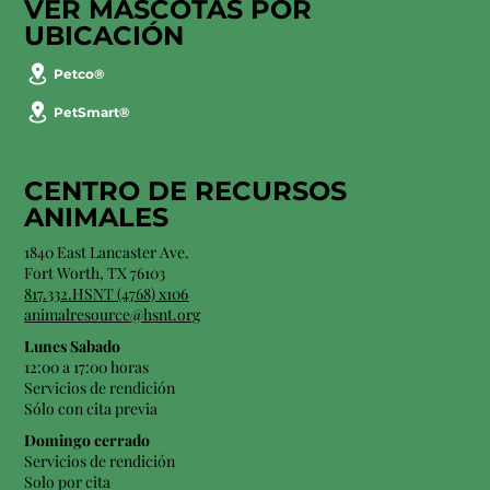
VER MASCOTAS POR
UBICACIÓN
Petco®
PetSmart®
CENTRO DE RECURSOS
ANIMALES
1840 East Lancaster Ave.
Fort Worth, TX 76103
817.332.HSNT (4768) x106
animalresource@hsnt.org
Lunes Sabado
12:00 a 17:00 horas
Servicios de rendición
Sólo con cita previa
Domingo cerrado
Servicios de rendición
Solo por cita