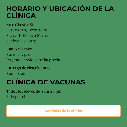
HORARIO Y
UBICACIÓN
DE LA
CLÍNICA
2309 Chester St.
Fort Worth, Texas 76103
817.332.HSNT (4768) x112
clínica@hsnt.org
Lunes Viernes
8 a. m. a 5 p. m.
Programar solo con cita previa
Entrega de cirugía entre
8 am - 9 am
CLÍNICA DE VACUNAS
Todos los jueves de 9 am a 4 pm
Solo por cita.
Servicios de la clínica