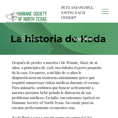
PETS AND PEOPLE,
SAVING EACH
OTHER®
La historia de Koda
Next Story
Previous Story
Después de perder a nuestra Chi-Winnie, Maxi, de 16
años, a principios de 2018, nos faltaba el perro pequeño
de la casa. En marzo, a mi hijo de 13 años le
diagnosticaron un trastorno autoinmune grave que
requirió numerosas visitas médicas durante el verano.
Para animarlo, sentimos que buscar activamente a
nuestro próximo bebé peludo le distraería de sus
problemas médicos. En julio, encontramos Apricot en
Humane Society of North Texas. Su coraje parecía
encajar perfectamente en nuestra casa.
¡Koda llegó a casa y encajó como un campeón! No