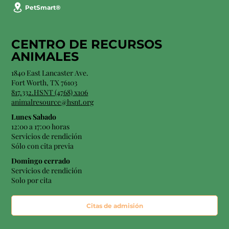
PetSmart®
CENTRO DE RECURSOS
ANIMALES
1840 East Lancaster Ave.
Fort Worth, TX 76103
817.332.HSNT (4768) x106
animalresource@hsnt.org
Lunes Sabado
12:00 a 17:00 horas
Servicios de rendición
Sólo con cita previa
Domingo cerrado
Servicios de rendición
Solo por cita
Citas de admisión