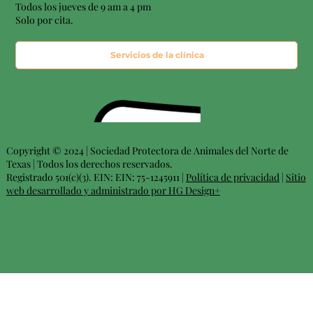
Todos los jueves de 9 am a 4 pm
Solo por cita.
Servicios de la clínica
Copyright © 2024 | Sociedad Protectora de Animales del Norte de
Texas | Todos los derechos reservados.
Registrado 501(c)(3). EIN: EIN: 75-1245911 |
Política de privacidad
|
Sitio
web desarrollado y administrado por HG Design+