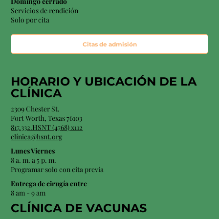
Domingo cerrado
Servicios de rendición
Solo por cita
Citas de admisión
HORARIO Y
UBICACIÓN
DE LA
CLÍNICA
2309 Chester St.
Fort Worth, Texas 76103
817.332.HSNT (4768) x112
clínica@hsnt.org
Lunes Viernes
8 a. m. a 5 p. m.
Programar solo con cita previa
Entrega de cirugía entre
8 am - 9 am
CLÍNICA DE VACUNAS