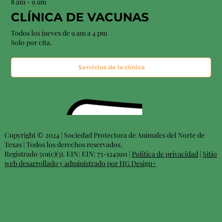
8 am - 9 am
CLÍNICA DE VACUNAS
Todos los jueves de 9 am a 4 pm
Solo por cita.
Servicios de la clínica
Copyright © 2024 | Sociedad Protectora de Animales del Norte de
Texas | Todos los derechos reservados.
Registrado 501(c)(3). EIN: EIN: 75-1245911 |
Política de privacidad
|
Sitio
web desarrollado y administrado por HG Design+