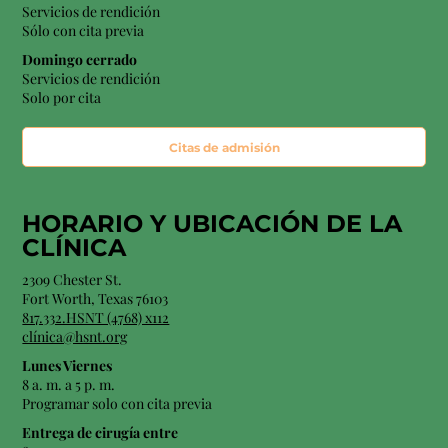
Servicios de rendición
Sólo con cita previa
Domingo cerrado
Servicios de rendición
Solo por cita
Citas de admisión
HORARIO Y
UBICACIÓN
DE LA
CLÍNICA
2309 Chester St.
Fort Worth, Texas 76103
817.332.HSNT (4768) x112
clínica@hsnt.org
Lunes Viernes
8 a. m. a 5 p. m.
Programar solo con cita previa
Entrega de cirugía entre