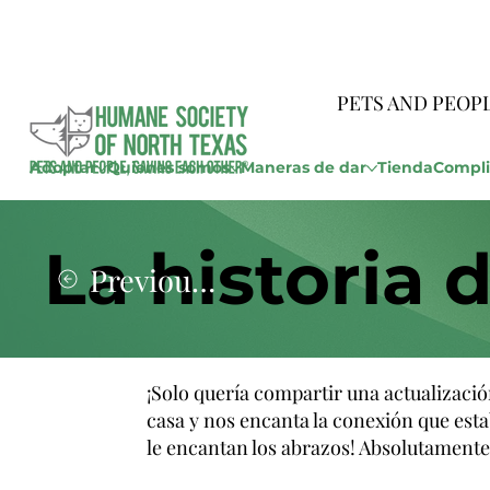
PETS AND PEOP
Adoptar
Quienes somos
Maneras de dar
Tienda
Compli
La historia
Previous Story
¡Solo quería compartir una actualizaci
casa y nos encanta la conexión que esta
le encantan los abrazos! Absolutamente