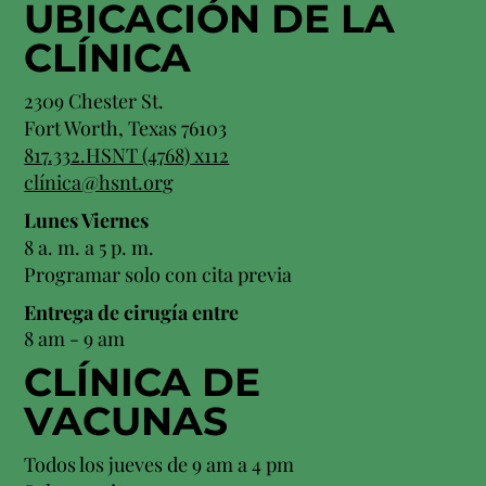
UBICACIÓN
DE LA
CLÍNICA
2309 Chester St.
Fort Worth, Texas 76103
817.332.HSNT (4768) x112
clínica@hsnt.org
Lunes Viernes
8 a. m. a 5 p. m.
Programar solo con cita previa
Entrega de cirugía entre
8 am - 9 am
CLÍNICA DE
VACUNAS
Todos los jueves de 9 am a 4 pm