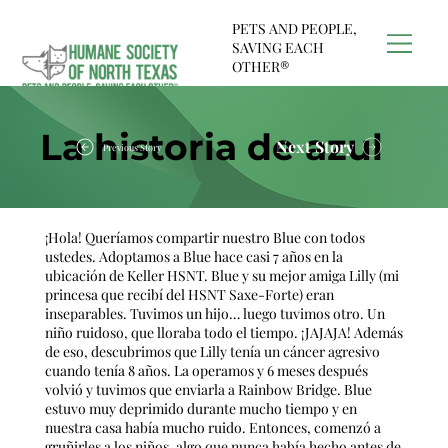
PETS AND PEOPLE,
SAVING EACH
OTHER®
La historia de azul
Next Story
Previous Story
¡Hola! Queríamos compartir nuestro Blue con todos
ustedes. Adoptamos a Blue hace casi 7 años en la
ubicación de Keller HSNT. Blue y su mejor amiga Lilly (mi
princesa que recibí del HSNT Saxe-Forte) eran
inseparables. Tuvimos un hijo… luego tuvimos otro. Un
niño ruidoso, que lloraba todo el tiempo. ¡JAJAJA! Además
de eso, descubrimos que Lilly tenía un cáncer agresivo
cuando tenía 8 años. La operamos y 6 meses después
volvió y tuvimos que enviarla a Rainbow Bridge. Blue
estuvo muy deprimido durante mucho tiempo y en
nuestra casa había mucho ruido. Entonces, comenzó a
gruñirles a los niños, algo que nunca había hecho antes de