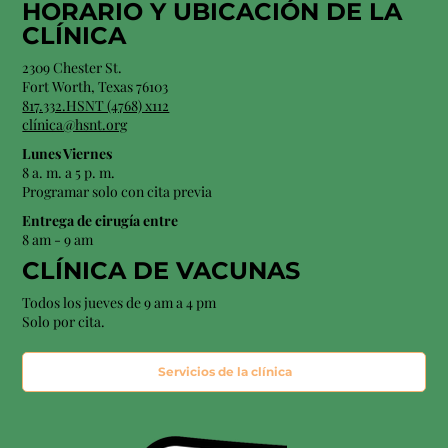
HORARIO Y
UBICACIÓN
DE LA
CLÍNICA
2309 Chester St.
Fort Worth, Texas 76103
817.332.HSNT (4768) x112
clínica@hsnt.org
Lunes Viernes
8 a. m. a 5 p. m.
Programar solo con cita previa
Entrega de cirugía entre
8 am - 9 am
CLÍNICA DE VACUNAS
Todos los jueves de 9 am a 4 pm
Solo por cita.
Servicios de la clínica