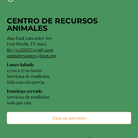
CENTRO DE RECURSOS
ANIMALES
1840 East Lancaster Ave.
Fort Worth, TX 76103
817.332.HSNT (4768) x106
animalresource@hsnt.org
Lunes Sabado
12:00 a 17:00 horas
Servicios de rendición
Sólo con cita previa
Domingo cerrado
Servicios de rendición
Solo por cita
Citas de admisión