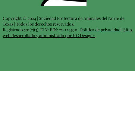
Copyright © 2024 | Sociedad Protectora de Animales del Norte de
Texas | Todos los derechos reservados.
Registrado 501(c)(3). EIN: EIN: 75-1245911 |
Política de privacidad
|
Sitio
web desarrollado y administrado por HG Design+