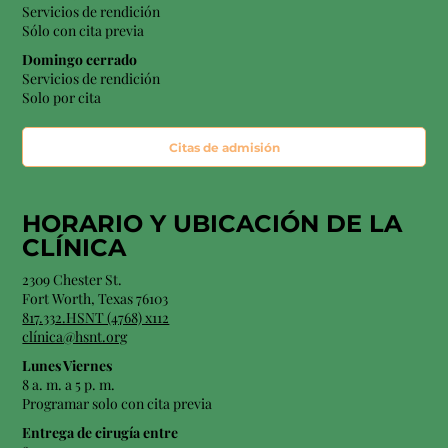
Servicios de rendición
Sólo con cita previa
Domingo cerrado
Servicios de rendición
Solo por cita
Citas de admisión
HORARIO Y
UBICACIÓN
DE LA
CLÍNICA
2309 Chester St.
Fort Worth, Texas 76103
817.332.HSNT (4768) x112
clínica@hsnt.org
Lunes Viernes
8 a. m. a 5 p. m.
Programar solo con cita previa
Entrega de cirugía entre