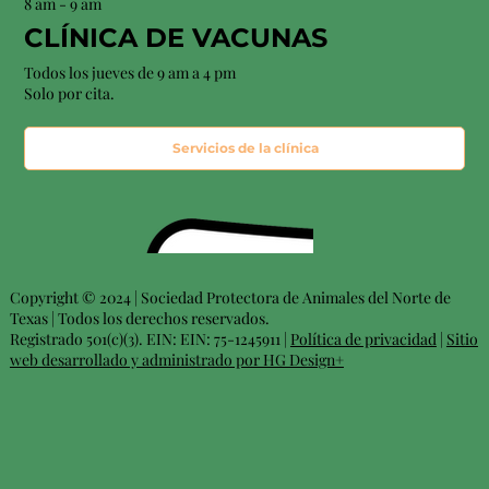
8 am - 9 am
CLÍNICA DE VACUNAS
Todos los jueves de 9 am a 4 pm
Solo por cita.
Servicios de la clínica
Copyright © 2024 | Sociedad Protectora de Animales del Norte de
Texas | Todos los derechos reservados.
Registrado 501(c)(3). EIN: EIN: 75-1245911 |
Política de privacidad
|
Sitio
web desarrollado y administrado por HG Design+