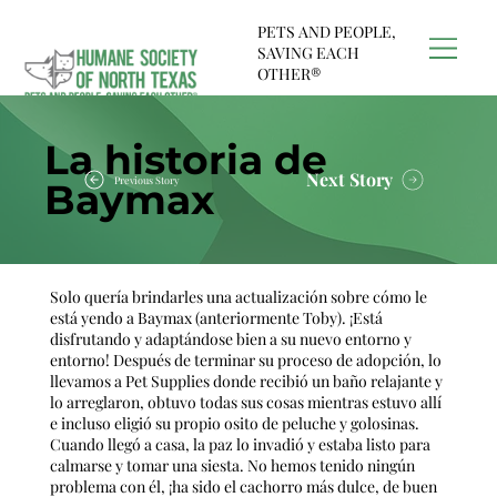
PETS AND PEOPLE,
SAVING EACH
OTHER®
La historia de
Next Story
Previous Story
Baymax
Solo quería brindarles una actualización sobre cómo le
está yendo a Baymax (anteriormente Toby). ¡Está
disfrutando y adaptándose bien a su nuevo entorno y
entorno! Después de terminar su proceso de adopción, lo
llevamos a Pet Supplies donde recibió un baño relajante y
lo arreglaron, obtuvo todas sus cosas mientras estuvo allí
e incluso eligió su propio osito de peluche y golosinas.
Cuando llegó a casa, la paz lo invadió y estaba listo para
calmarse y tomar una siesta. No hemos tenido ningún
problema con él, ¡ha sido el cachorro más dulce, de buen