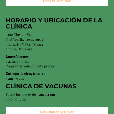
Citas de admisión
HORARIO Y
UBICACIÓN
DE LA
CLÍNICA
2309 Chester St.
Fort Worth, Texas 76103
817.332.HSNT (4768) x112
clínica@hsnt.org
Lunes Viernes
8 a. m. a 5 p. m.
Programar solo con cita previa
Entrega de cirugía entre
8 am - 9 am
CLÍNICA DE VACUNAS
Todos los jueves de 9 am a 4 pm
Solo por cita.
Servicios de la clínica