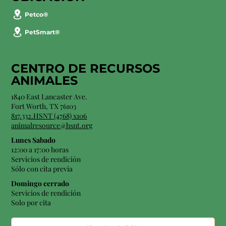
Petco®
PetSmart®
CENTRO DE RECURSOS
ANIMALES
1840 East Lancaster Ave.
Fort Worth, TX 76103
817.332.HSNT (4768) x106
animalresource@hsnt.org
Lunes Sabado
12:00 a 17:00 horas
Servicios de rendición
Sólo con cita previa
Domingo cerrado
Servicios de rendición
Solo por cita