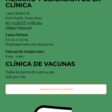
CLÍNICA
2309 Chester St.
Fort Worth, Texas 76103
817.332.HSNT (4768) x112
clínica@hsnt.org
Lunes Viernes
8 a. m. a 5 p. m.
Programar solo con cita previa
Entrega de cirugía entre
8 am - 9 am
CLÍNICA DE VACUNAS
Todos los jueves de 9 am a 4 pm
Solo por cita.
Servicios de la clínica