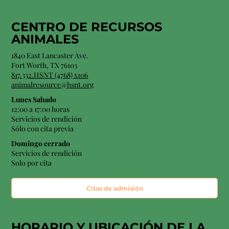
CENTRO DE RECURSOS
ANIMALES
1840 East Lancaster Ave.
Fort Worth, TX 76103
817.332.HSNT (4768) x106
animalresource@hsnt.org
Lunes Sabado
12:00 a 17:00 horas
Servicios de rendición
Sólo con cita previa
Domingo cerrado
Servicios de rendición
Solo por cita
Citas de admisión
HORARIO Y
UBICACIÓN
DE LA