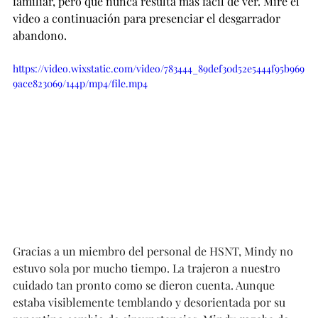
familiar, pero que nunca resulta más fácil de ver. Mire el 
video a continuación para presenciar el desgarrador 
abandono.
https://video.wixstatic.com/video/783444_89def30d52e5444f95b969
9ace823069/144p/mp4/file.mp4
Gracias a un miembro del personal de HSNT, Mindy no 
estuvo sola por mucho tiempo. La trajeron a nuestro 
cuidado tan pronto como se dieron cuenta. Aunque 
estaba visiblemente temblando y desorientada por su 