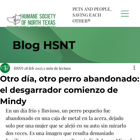
PETS AND PEOPLE,
SAVING EACH
OTHER®
Blog HSNT
HSNT
28 feb 2025
2 min de lectura
Otro día, otro perro abandonado:
el desgarrador comienzo de
Mindy
En un día frío y lluvioso, un perro pequeño fue 
abandonado en una caja de metal en la acera, dejado 
solo por una mujer que se alejó en su auto sin mirarlo 
dos veces. Es una imagen que resulta demasiado 