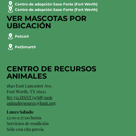
Centro de adopción Saxe Forte (Fort Worth)
Centro de adopción Saxe Forte (Fort Worth)
VER MASCOTAS POR
UBICACIÓN
Petco®
PetSmart®
CENTRO DE RECURSOS
ANIMALES
1840 East Lancaster Ave.
Fort Worth, TX 76103
817.332.HSNT (4768) x106
animalresource@hsnt.org
Lunes Sabado
12:00 a 17:00 horas
Servicios de rendición
Sólo con cita previa