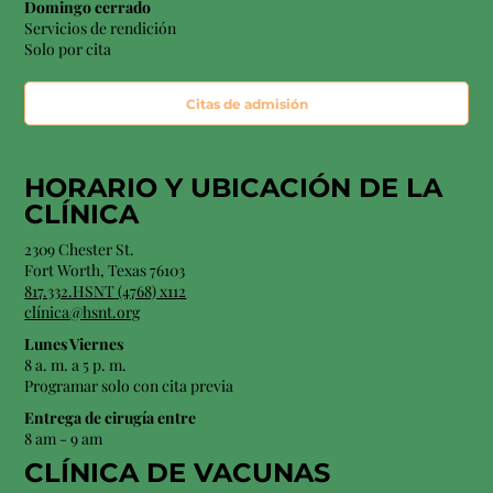
Domingo cerrado
Servicios de rendición
Solo por cita
Citas de admisión
HORARIO Y
UBICACIÓN
DE LA
CLÍNICA
2309 Chester St.
Fort Worth, Texas 76103
817.332.HSNT (4768) x112
clínica@hsnt.org
Lunes Viernes
8 a. m. a 5 p. m.
Programar solo con cita previa
Entrega de cirugía entre
8 am - 9 am
CLÍNICA DE VACUNAS