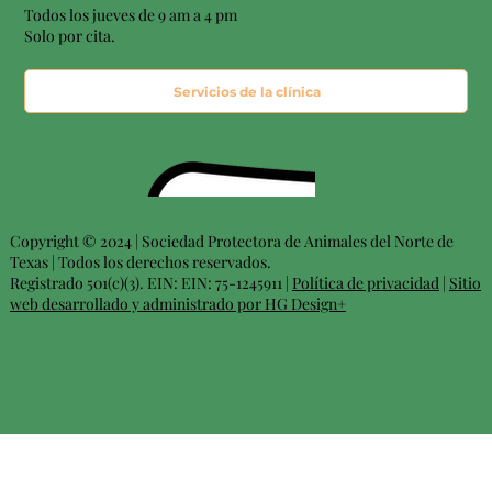
Todos los jueves de 9 am a 4 pm
Solo por cita.
Servicios de la clínica
Copyright © 2024 | Sociedad Protectora de Animales del Norte de
Texas | Todos los derechos reservados.
Registrado 501(c)(3). EIN: EIN: 75-1245911 |
Política de privacidad
|
Sitio
web desarrollado y administrado por HG Design+