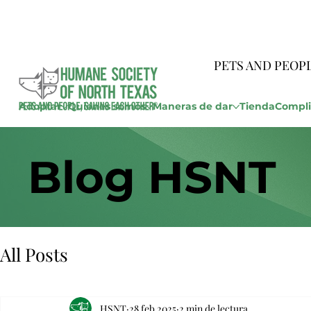
PETS AND PEOP
Adoptar
Quienes somos
Maneras de dar
Tienda
Compli
Blog HSNT
All Posts
HSNT
28 feb 2025
2 min de lectura