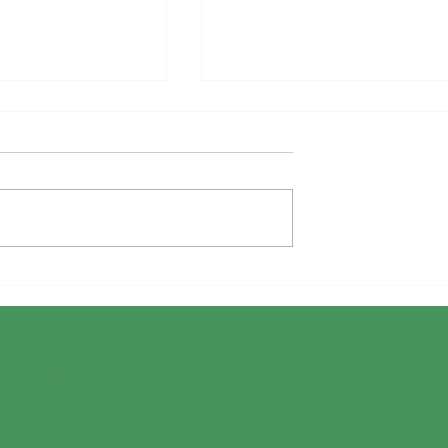
ara trabajar
Consejos de seguridad
a con tus
para mascotas durante 
verano
RGULLOSAMENTE