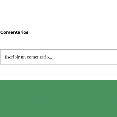
Comentarios
Escribir un comentario...
¿Pueden los perros
Consejos p
comer calabazas, batatas
desde cas
y frutos secos?
mascotas
HSNT ESTÁ O