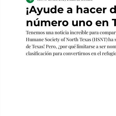
¡Ayude a hacer d
número uno en T
Tenemos una noticia increíble para comparti
Humane Society of North Texas (HSNT) ha s
de Texas! Pero, ¿por qué limitarse a ser n
clasificación para convertirnos en
el
 refugi