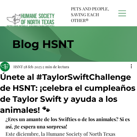
PETS AND PEOPLE,
SAVING EACH
OTHER®
Blog HSNT
HSNT
28 feb 2025
2 min de lectura
Únete al #TaylorSwiftChallenge
de HSNT: ¡celebra el cumpleaños
de Taylor Swift y ayuda a los
animales! 🐾
¿Eres un amante de los Swifties o de los animales? Si es 
así, ¡te espera una sorpresa!
Este diciembre, la Humane Society of North Texas 