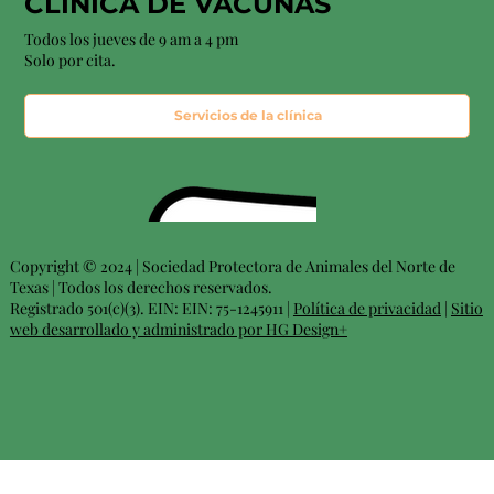
CLÍNICA DE VACUNAS
Todos los jueves de 9 am a 4 pm
Solo por cita.
Servicios de la clínica
Copyright © 2024 | Sociedad Protectora de Animales del Norte de
Texas | Todos los derechos reservados.
Registrado 501(c)(3). EIN: EIN: 75-1245911 |
Política de privacidad
|
Sitio
web desarrollado y administrado por HG Design+