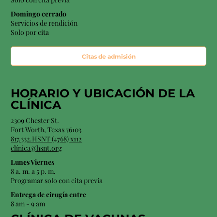
Domingo cerrado
Servicios de rendición
Solo por cita
Citas de admisión
HORARIO Y
UBICACIÓN
DE LA
CLÍNICA
2309 Chester St.
Fort Worth, Texas 76103
817.332.HSNT (4768) x112
clínica@hsnt.org
Lunes Viernes
8 a. m. a 5 p. m.
Programar solo con cita previa
Entrega de cirugía entre
8 am - 9 am