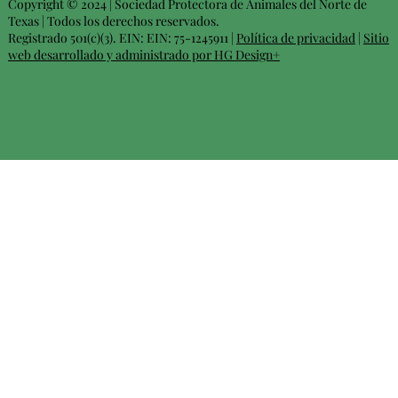
Copyright © 2024 | Sociedad Protectora de Animales del Norte de
Texas | Todos los derechos reservados.
Registrado 501(c)(3). EIN: EIN: 75-1245911 |
Política de privacidad
|
Sitio
web desarrollado y administrado por HG Design+