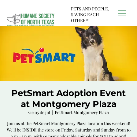
PETS AND PEOPLE,
SAVING EACH
OTHER®
PetSmart Adoption Event
at Montgomery Plaza
vie 05 de jul
  |  
PetSmart Montgomery Plaza
Join us at the PetSmart Montgomery Plaza location this weekend!
We'll be INSIDE the store on Friday, Saturday and Sunday from 10
a.m.–3 p.m. with so many adorable animals for YOU to adopt!