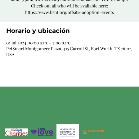
Check out all who will be available here:
https://www.hsnt.org/offsite-adoption-events
Horario y ubicación
05 jul 2024, 10:00 a.m. – 3:00 p.m.
PetSmart Montgomery Plaza, 415 Carroll St, Fort Worth, TX 76107,
USA
HSNT ESTÁ
ORGULLOSAMENTE
APOYADO POR