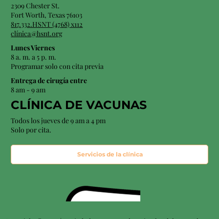
2309 Chester St.
Fort Worth, Texas 76103
817.332.HSNT (4768) x112
clínica@hsnt.org
Lunes Viernes
8 a. m. a 5 p. m.
Programar solo con cita previa
Entrega de cirugía entre
8 am - 9 am
CLÍNICA DE VACUNAS
Todos los jueves de 9 am a 4 pm
Solo por cita.
Servicios de la clínica