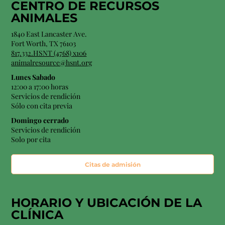
CENTRO DE RECURSOS
ANIMALES
1840 East Lancaster Ave.
Fort Worth, TX 76103
817.332.HSNT (4768) x106
animalresource@hsnt.org
Lunes Sabado
12:00 a 17:00 horas
Servicios de rendición
Sólo con cita previa
Domingo cerrado
Servicios de rendición
Solo por cita
Citas de admisión
HORARIO Y
UBICACIÓN
DE LA
CLÍNICA