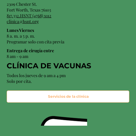
2309 Chester St.
Fort Worth, Texas 76103
817.332.HSNT (4768) x112
clínica@hsnt.org
Lunes Viernes
8 a. m. a 5 p. m.
Programar solo con cita previa
Entrega de cirugía entre
8 am - 9 am
CLÍNICA DE VACUNAS
Todos los jueves de 9 am a 4 pm
Solo por cita.
Servicios de la clínica