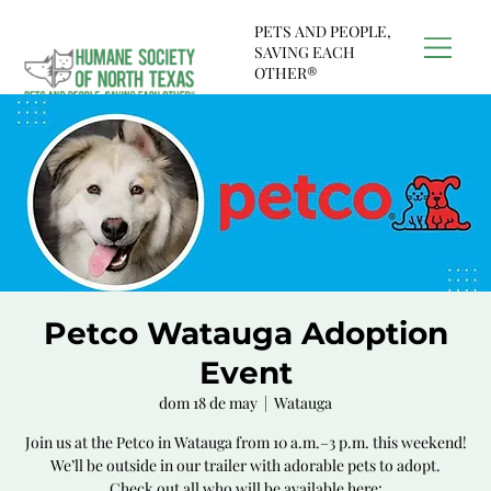
PETS AND PEOPLE,
SAVING EACH
OTHER®
Petco Watauga Adoption
Event
dom 18 de may
  |  
Watauga
Join us at the Petco in Watauga from 10 a.m.–3 p.m. this weekend!
We’ll be outside in our trailer with adorable pets to adopt.
Check out all who will be available here: