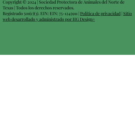
Copyright © 2024 | Sociedad Protectora de Animales del Norte de
Texas | Todos los derechos reservados.
Registrado 501(c)(3). EIN: EIN: 75-1245911 |
Política de privacidad
|
Sitio
web desarrollado y administrado por HG Design+