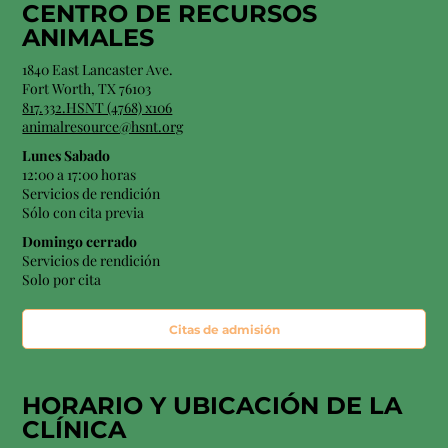
CENTRO DE RECURSOS
ANIMALES
1840 East Lancaster Ave.
Fort Worth, TX 76103
817.332.HSNT (4768) x106
animalresource@hsnt.org
Lunes Sabado
12:00 a 17:00 horas
Servicios de rendición
Sólo con cita previa
Domingo cerrado
Servicios de rendición
Solo por cita
Citas de admisión
HORARIO Y
UBICACIÓN
DE LA
CLÍNICA